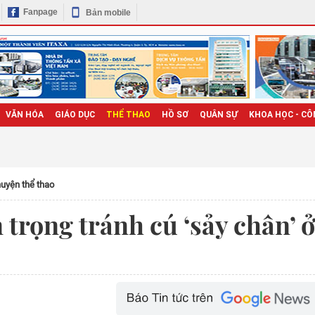
Fanpage
Bản mobile
VĂN HÓA
GIÁO DỤC
THỂ THAO
HỒ SƠ
QUÂN SỰ
KHOA HỌC - CÔ
uyện thể thao
trọng tránh cú ‘sảy chân’ ở