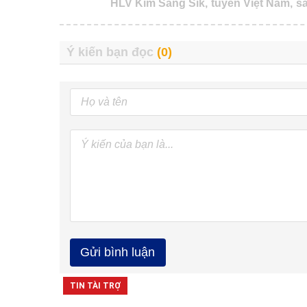
HLV Kim Sang Sik,
tuyển Việt Nam,
sâ