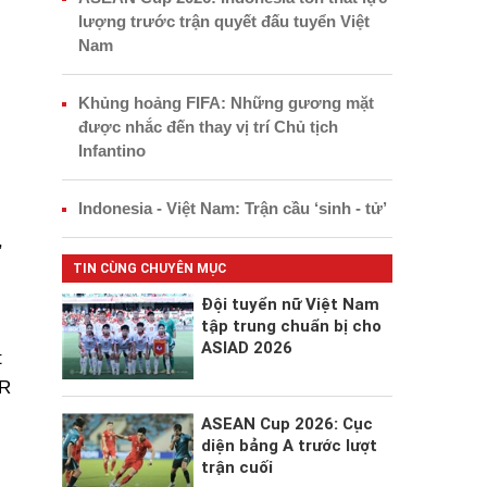
lượng trước trận quyết đấu tuyển Việt
Nam
Khủng hoảng FIFA: Những gương mặt
được nhắc đến thay vị trí Chủ tịch
Infantino
Indonesia - Việt Nam: Trận cầu ‘sinh - tử’
,
TIN CÙNG CHUYÊN MỤC
Đội tuyển nữ Việt Nam
tập trung chuẩn bị cho
ASIAD 2026
t
AR
ASEAN Cup 2026: Cục
diện bảng A trước lượt
trận cuối