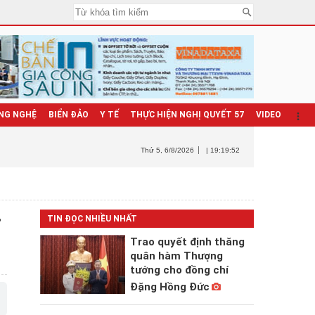
NG NGHỆ
BIỂN ĐẢO
Y TẾ
THỰC HIỆN NGHỊ QUYẾT 57
VIDEO
Thứ 5
, 6/8/2026
| 19:19:54
TIN ĐỌC NHIỀU NHẤT
Trao quyết định thăng
quân hàm Thượng
tướng cho đồng chí
Đặng Hồng Đức