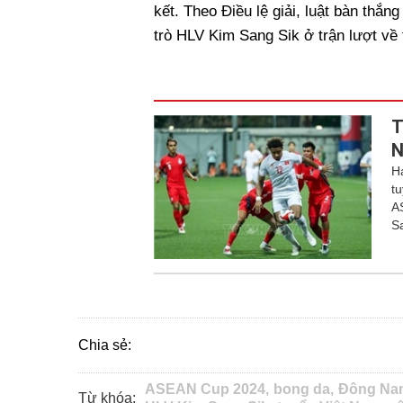
kết. Theo Điều lệ giải, luật bàn thắ
trò HLV Kim Sang Sik ở trận lượt về t
T
N
H
t
A
S
Chia sẻ:
ASEAN Cup 2024,
bong da,
Đông Na
Từ khóa: