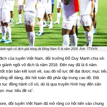
giành ngôi vô địch giải bóng đá Đông Nam Á là năm 2018. Ảnh: TTXVN
địch của tuyển Việt Nam, đội trưởng Đỗ Duy Mạnh chia sẻ:
m giành ngôi vô địch là năm 2018. Đến nay đã là 6 năm.
 tốt trận bán kết lượt về, sau đó nỗ lực để đạt được mục tiê
ng dễ dàng, đòi hỏi toàn đội phải tập trung cao độ. Đội
 tục đồng hành cổ vũ, dù là qua truyền hình hay đến sân
ợc mục tiêu đề ra”.
pore, đội tuyển Việt Nam đã mở rộng cơ hội tiến vào chung