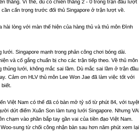
ến thắng. Vì thế, dù có chiến thắng 2 - 0 trong trận đấu lượt
 cần cẩn trọng trước đối thủ Singapore ở trận lượt về.
 hài lòng với màn thể hiện của hàng thủ và thủ môn Đình
ng lưới. Singapore mạnh trong phản công chơi bóng dài.
iện và cố gắng chuẩn bị cho các trận tiếp theo. Về thủ môn
g thủng lưới, không mắc sai lầm. Dù mắc sai lầm ở trận đầu
 nay. Cảm ơn HLV thủ môn Lee Won Jae đã làm việc tốt với
biết.
yển Việt Nam có thể đã có bàn mở tỷ số từ phút 84, với tuyệ
gười dứt điểm Xuân Son làm tung lưới Singapore. Nhưng V
lên chạm vào phần bắp tay gần vai của tiền đạo Việt Nam.
 Woo-sung từ chối công nhận bàn sau hơn năm phút xem lại