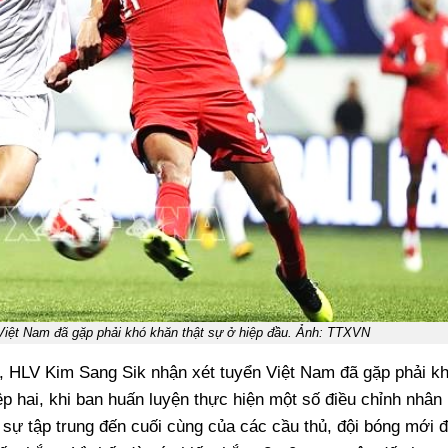
iệt Nam đã gặp phải khó khăn thật sự ở hiệp đầu. Ảnh: TTXVN
, HLV Kim Sang Sik nhận xét tuyển Việt Nam đã gặp phải k
ệp hai, khi ban huấn luyện thực hiện một số điều chỉnh nhân
 sự tập trung đến cuối cùng của các cầu thủ, đội bóng mới 