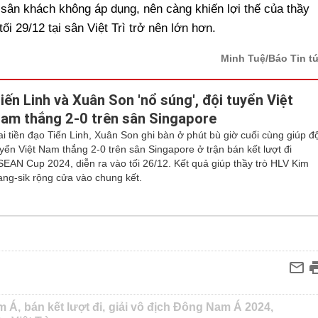
ng sân khách không áp dụng, nên càng khiến lợi thế của thầy
ối 29/12 tại sân Việt Trì trở nên lớn hơn.
Minh Tuệ/Báo Tin t
iến Linh và Xuân Son 'nổ súng', đội tuyển Việt
am thắng 2-0 trên sân Singapore
ai tiền đạo Tiến Linh, Xuân Son ghi bàn ở phút bù giờ cuối cùng giúp độ
uyển Việt Nam thắng 2-0 trên sân Singapore ở trận bán kết lượt đi
SEAN Cup 2024, diễn ra vào tối 26/12. Kết quả giúp thầy trò HLV Kim
ang-sik rộng cửa vào chung kết.
m Á,
bán kết lượt đi,
giải vô địch Đông Nam Á 2024,