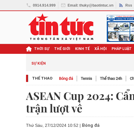
0914.914.999
Email: thuky@baotintuc.vn
Rss
THỜI SỰ
THẾ GIỚI
KINH TẾ
XÃ HỘI
PHÁP LUẬT
SỰ KIỆN
THỂ THAO
Bóng đá
Tennis
Thể thao 24h
Ch
ASEAN Cup 2024: Cẩn 
trận lượt về
Bóng đá
Thứ Sáu, 27/12/2024 10:52
|