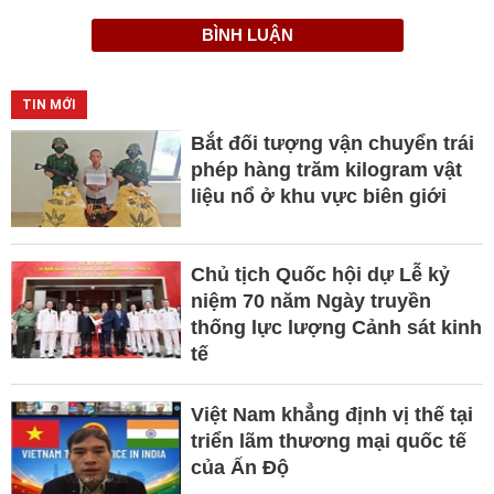
BÌNH LUẬN
TIN MỚI
Bắt đối tượng vận chuyển trái
phép hàng trăm kilogram vật
liệu nổ ở khu vực biên giới
Chủ tịch Quốc hội dự Lễ kỷ
niệm 70 năm Ngày truyền
thống lực lượng Cảnh sát kinh
tế
Việt Nam khẳng định vị thế tại
triển lãm thương mại quốc tế
của Ấn Độ