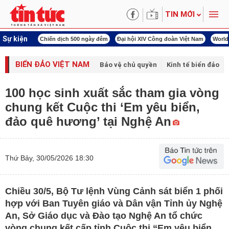
TIN MỚI
Sự kiện
í cách mạng
Chiến dịch 500 ngày đêm
Đại hội XIV Công đoàn Việt Nam
World
BIỂN ĐẢO VIỆT NAM
Bảo vệ chủ quyền
Kinh tế biển đảo
100 học sinh xuất sắc tham gia vòng
chung kết Cuộc thi ‘Em yêu biển,
đảo quê hương’ tại Nghệ An
Thứ Bảy, 30/05/2026 18:30
Chiều 30/5, Bộ Tư lệnh Vùng Cảnh sát biển 1 phối
hợp với Ban Tuyên giáo và Dân vận Tỉnh ủy Nghệ
An, Sở Giáo dục và Đào tạo Nghệ An tổ chức
vòng chung kết cấp tỉnh Cuộc thi “Em yêu biển,