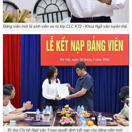
Đảng viên mới là sinh viên ưu tú lớp CLC K72 - Khoa Ngữ văn tuyên thệ.
Bí thư Chi bộ Ngữ văn 3 trao quyết định kết nạp cho đảng viên mới.