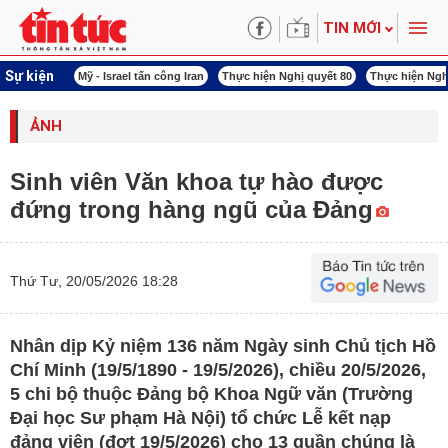
TIN MỚI
Sự kiện
 năng lượng
Mỹ - Israel tấn công Iran
Thực hiện Nghị quyết 80
Thực hiện Ngh
ẢNH
Sinh viên Văn khoa tự hào được
đứng trong hàng ngũ của Đảng
Thứ Tư, 20/05/2026 18:28
Nhân dịp Kỷ niệm 136 năm Ngày sinh Chủ tịch Hồ
Chí Minh (19/5/1890 - 19/5/2026), chiều 20/5/2026,
5 chi bộ thuộc Đảng bộ Khoa Ngữ văn (Trường
Đại học Sư phạm Hà Nội) tổ chức Lễ kết nạp
đảng viên (đợt 19/5/2026) cho 13 quần chúng là