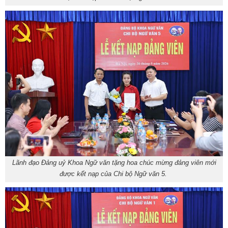
Lãnh đạo Đảng uỷ Khoa Ngữ văn tặng hoa chúc mừng đảng viên mới
được kết nạp của Chi bộ Ngữ văn 5.