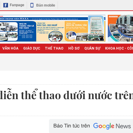
Fanpage
Bản mobile
VĂN HÓA
GIÁO DỤC
THỂ THAO
HỒ SƠ
QUÂN SỰ
KHOA HỌC - CÔ
iễn thể thao dưới nước trê