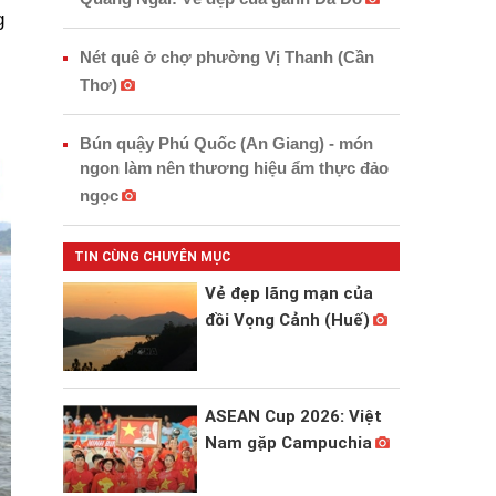
g
Nét quê ở chợ phường Vị Thanh (Cần
Thơ)
Bún quậy Phú Quốc (An Giang) - món
ngon làm nên thương hiệu ẩm thực đảo
ngọc
TIN CÙNG CHUYÊN MỤC
Vẻ đẹp lãng mạn của
đồi Vọng Cảnh (Huế)
ASEAN Cup 2026: Việt
Nam gặp Campuchia