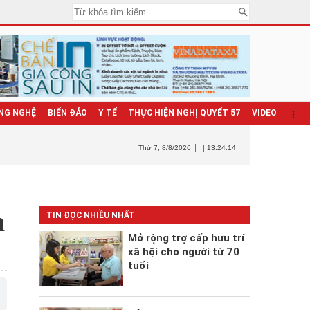
NG NGHỆ
BIỂN ĐẢO
Y TẾ
THỰC HIỆN NGHỊ QUYẾT 57
VIDEO
Thứ 7
, 8/8/2026
| 13:24:16
n
TIN ĐỌC NHIỀU NHẤT
Mở rộng trợ cấp hưu trí
xã hội cho người từ 70
tuổi