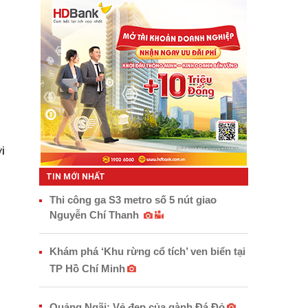
i
TIN MỚI NHẤT
Thi công ga S3 metro số 5 nút giao
Nguyễn Chí Thanh
i
Khám phá ‘Khu rừng cổ tích’ ven biển tại
TP Hồ Chí Minh
Quảng Ngãi: Vẻ đẹp của gành Đá Đỏ