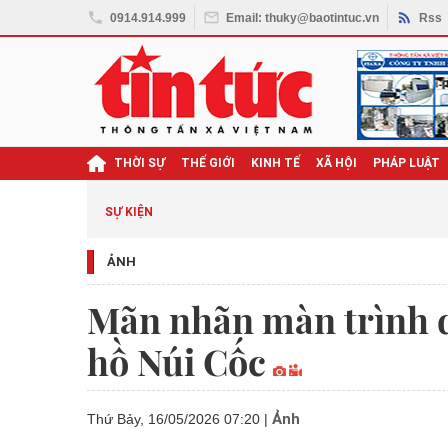
0914.914.999
Email: thuky@baotintuc.vn
Rss
THỜI SỰ
THẾ GIỚI
KINH TẾ
XÃ HỘI
PHÁP LUẬT
SỰ KIỆN
ẢNH
Mãn nhãn màn trình d
hồ Núi Cốc
Ảnh
Thứ Bảy, 16/05/2026 07:20
|