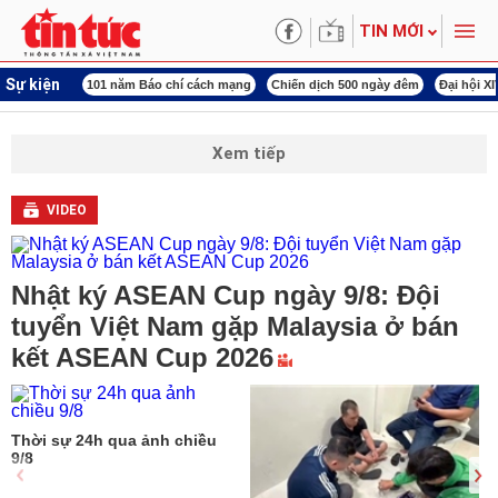
TIN MỚI
Sự kiện
ng tên Bác
101 năm Báo chí cách mạng
Chiến dịch 500 ngày đêm
Đại hội X
Xem tiếp
VIDEO
Nhật ký ASEAN Cup ngày 9/8: Đội
tuyển Việt Nam gặp Malaysia ở bán
kết ASEAN Cup 2026
Thời sự 24h qua ảnh chiều
9/8