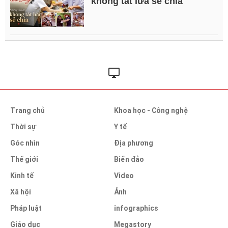
không tắt lửa sẻ chia
Trang chủ
Khoa học - Công nghệ
Thời sự
Y tế
Góc nhìn
Địa phương
Thế giới
Biển đảo
Kinh tế
Video
Xã hội
Ảnh
Pháp luật
infographics
Giáo dục
Megastory