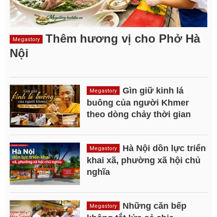
Thêm hương vị cho Phở Hà
Megastory
Nội
Gìn giữ kinh lá
Megastory
buông của người Khmer
theo dòng chảy thời gian
Hà Nội dồn lực triển
Megastory
khai xã, phường xã hội chủ
nghĩa
Những căn bếp
Megastory