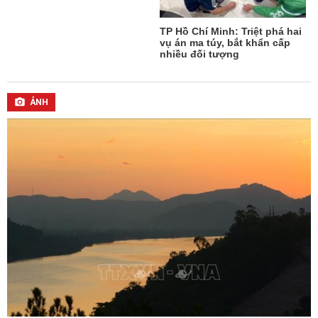
T
TP Hồ Chí Minh: Triệt phá hai
vụ án ma túy, bắt khẩn cấp
n
nhiều đối tượng
ẢNH