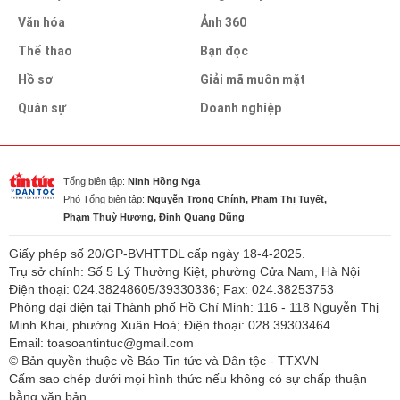
Văn hóa
Ảnh 360
Thể thao
Bạn đọc
Hồ sơ
Giải mã muôn mặt
Quân sự
Doanh nghiệp
Tổng biên tập:
Ninh Hồng Nga
Phó Tổng biên tập:
Nguyễn Trọng Chính, Phạm Thị Tuyết,
Phạm Thuỳ Hương, Đinh Quang Dũng
Giấy phép số 20/GP-BVHTTDL cấp ngày 18-4-2025.
Trụ sở chính: Số 5 Lý Thường Kiệt, phường Cửa Nam, Hà Nội
Điện thoại: 024.38248605/39330336; Fax: 024.38253753
Phòng đại diện tại Thành phố Hồ Chí Minh: 116 - 118 Nguyễn Thị
Minh Khai, phường Xuân Hoà; Điện thoại: 028.39303464
Email: toasoantintuc@gmail.com
© Bản quyền thuộc về Báo Tin tức và Dân tộc - TTXVN
Cấm sao chép dưới mọi hình thức nếu không có sự chấp thuận
bằng văn bản.