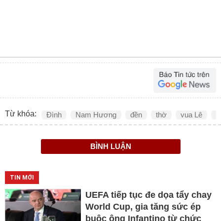
Từ khóa:
Đình
Nam Hương
đền
thờ
vua Lê
L
BÌNH LUẬN
TIN MỚI
UEFA tiếp tục đe dọa tẩy chay
World Cup, gia tăng sức ép
buộc ông Infantino từ chức