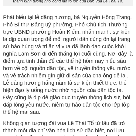
thành kính tưởng nhớ công lao to lớn của Đức vua Lê Thái Tổ.
Phát biểu tại lễ dâng hương, bà Nguyễn Hồng Trang,
Phó Bí thư Đảng uỷ phường, Phó Chủ tịch Thường
trực UBND phường Hoàn Kiếm, nhấn mạnh, sự kiện
là dịp quan trọng để mỗi người dân cùng ôn lại trang
sử hào hùng và tri ân vị vua đã lãnh đạo cuộc khởi
nghĩa Lam Sơn đi đến thắng lợi cuối cùng. Nơi đây là
điểm tựa tinh thần để các thế hệ hôm nay hiểu sâu
hơn về cội nguồn dân tộc, về truyền thống yêu nước
và về trách nhiệm gìn giữ di sản của cha ông để lại.
Lễ dâng hương hằng năm là sự kiện thiết thực, thể
hiện đạo lý uống nước nhớ nguồn của dân tộc ta.
Đây cũng là dịp để giáo dục truyền thống lịch sử, bồi
đắp lòng yêu nước, niềm tự hào dân tộc cho lớp lớp
thế hệ mai sau.
Không gian tượng đài vua Lê Thái Tổ từ lâu đã trở
thành một địa chỉ văn hóa lịch sử đặc biệt, nơi lưu