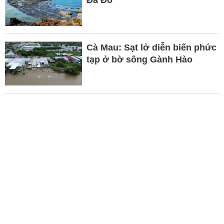
Đá Đỏ
Cà Mau: Sạt lở diễn biến phức
tạp ở bờ sông Gành Hào