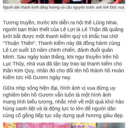
Người dân thành kính dâng hương và cầu nguyện trước anh linh Đức vua.
Tương truyền, trước khi diễn ra hội thề Lũng Nhai,
người bạn thân thiết của Lê Lợi là Lê Thận đã quăng
lưới bắt được một thanh kiếm quý có khắc hai chữ
“Thuận Thiên”. Thanh kiếm này đã đồng hành cùng
Lê Lợi suốt 10 năm chinh chiến, đánh đuổi quân
Minh. Sau ngày toàn thắng, khi ngự thuyền trên hồ
Lục Thủy, nhà vua đã tận tay trao lại thanh kiếm cho
thần Kim Quy, nhân đó cho đổi tên hồ thành hồ Hoàn
Kiếm tức Hồ Gươm ngày nay.
Giữa nhịp sống hiện đại, hình ảnh vị vua đứng uy
nghiêm bên hồ Gươm vẫn luôn là một hình ảnh
mang tính biểu tượng, nhắc nhớ về một quá khứ hào
hùng oanh liệt và là động lực to lớn để người dân
cùng cố gắng tiếp tục xây dựng quê hương giàu đẹp.