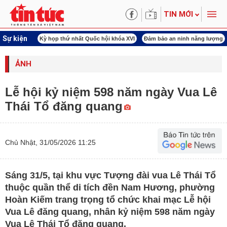
TIN MỚI
Sự kiện
ld Cup 2026
Kỳ họp thứ nhất Quốc hội khóa XVI
Đảm bảo an ninh năng lượng
ẢNH
Lễ hội kỷ niệm 598 năm ngày Vua Lê
Thái Tổ đăng quang
Chủ Nhật, 31/05/2026 11:25
Sáng 31/5, tại khu vực Tượng đài vua Lê Thái Tổ
thuộc quần thể di tích đền Nam Hương, phường
Hoàn Kiếm trang trọng tổ chức khai mạc Lễ hội
Vua Lê đăng quang, nhân kỷ niệm 598 năm ngày
Vua Lê Thái Tổ đăng quang.