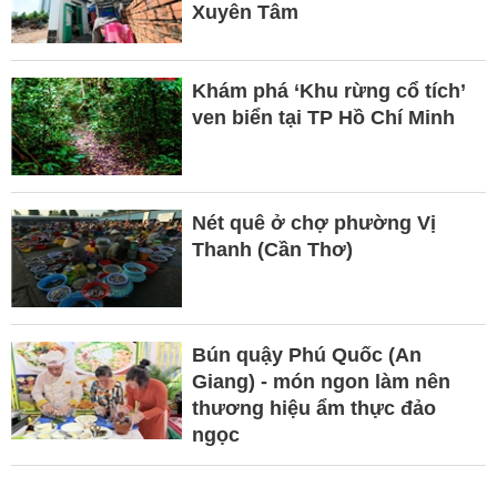
Xuyên Tâm
Khám phá ‘Khu rừng cổ tích’
ven biển tại TP Hồ Chí Minh
Nét quê ở chợ phường Vị
Thanh (Cần Thơ)
Bún quậy Phú Quốc (An
Giang) - món ngon làm nên
thương hiệu ẩm thực đảo
ngọc