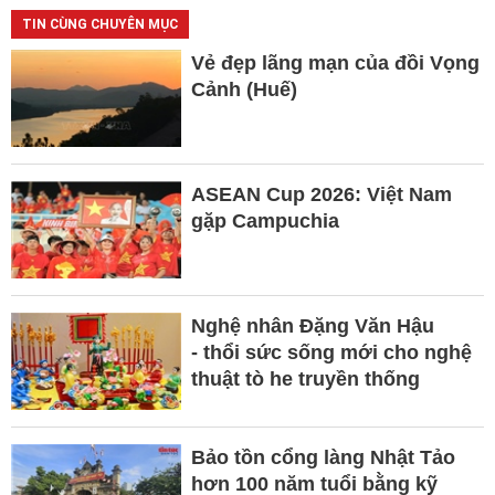
TIN CÙNG CHUYÊN MỤC
Vẻ đẹp lãng mạn của đồi Vọng
Cảnh (Huế)
ASEAN Cup 2026: Việt Nam
gặp Campuchia
Nghệ nhân Đặng Văn Hậu
- thổi sức sống mới cho nghệ
thuật tò he truyền thống
Bảo tồn cổng làng Nhật Tảo
hơn 100 năm tuổi bằng kỹ