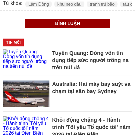
Từ khóa:
Lâm Đồng
khu neo đậu
tránh trú bão
tàu cá
BÌNH LUẬN
TIN MỚI
Tuyên Quang: Dòng vốn tín
dụng tiếp sức người trồng na
trên núi đá
Australia: Hai máy bay suýt va
chạm tại sân bay Sydney
Khởi động chặng 4 - Hành
trình 'Tôi yêu Tổ quốc tôi' năm
2026 tại Điện Biên