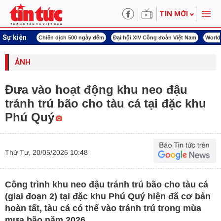
TIN MỚI
Sự kiện
í cách mạng
Chiến dịch 500 ngày đêm
Đại hội XIV Công đoàn Việt Nam
World
ẢNH
Đưa vào hoạt động khu neo đậu
tránh trú bão cho tàu cá tại đặc khu
Phú Quý
Thứ Tư, 20/05/2026 10:48
Công trình khu neo đậu tránh trú bão cho tàu cá
(giai đoạn 2) tại đặc khu Phú Quý hiện đã cơ bản
hoàn tất, tàu cá có thể vào tránh trú trong mùa
mưa bão năm 2026.