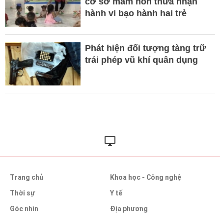
cơ sở mầm non thừa nhận
hành vi bạo hành hai trẻ
Phát hiện đối tượng tàng trữ
trái phép vũ khí quân dụng
Trang chủ
Khoa học - Công nghệ
Thời sự
Y tế
Góc nhìn
Địa phương