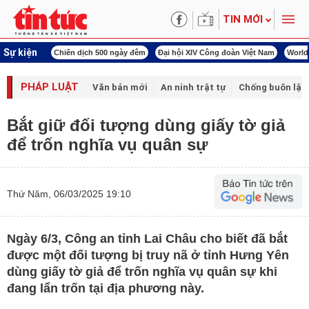
TIN MỚI
Sự kiện
00 ngày đêm
Đại hội XIV Công đoàn Việt Nam
World Cup 2026
Kỳ họp thứ nhấ
PHÁP LUẬT
Văn bản mới
An ninh trật tự
Chống buôn lậu 
Bắt giữ đối tượng dùng giấy tờ giả
để trốn nghĩa vụ quân sự
Thứ Năm, 06/03/2025 19:10
Ngày 6/3, Công an tỉnh Lai Châu cho biết đã bắt
được một đối tượng bị truy nã ở tỉnh Hưng Yên
dùng giấy tờ giả để trốn nghĩa vụ quân sự khi
đang lẩn trốn tại địa phương này.