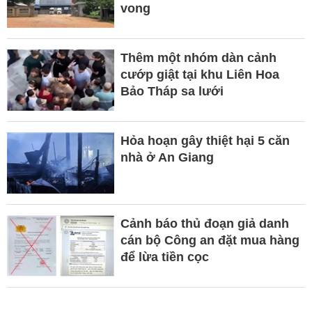
vong
Thêm một nhóm dàn cảnh
cướp giật tại khu Liên Hoa
Bảo Tháp sa lưới
Hỏa hoạn gây thiệt hại 5 căn
nhà ở An Giang
Cảnh báo thủ đoạn giả danh
cán bộ Công an đặt mua hàng
để lừa tiền cọc