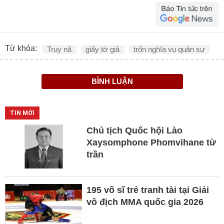
Từ khóa:
Truy nã
giấy tờ giả
trốn nghĩa vụ quân sự
BÌNH LUẬN
TIN MỚI
Chủ tịch Quốc hội Lào
Xaysomphone Phomvihane từ
trần
195 võ sĩ trẻ tranh tài tại Giải
vô địch MMA quốc gia 2026