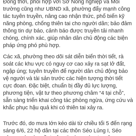
Đồng thời, phối hợp với Sở Nông nghiệp và Môi
trường cũng như UBND xã, phường đẩy mạnh công
tác tuyên truyền, nâng cao nhận thức, phổ biến kỹ
năng phòng, chống thiên tai cho người dân; bảo đảm
thông tin dự báo, cảnh báo được truyền tải nhanh
chóng, chính xác, giúp nhân dân chủ động các biện
pháp ứng phó phù hợp.
Các xã, phường theo dõi sát diễn biến thời tiết, rà
soát các khu vực có nguy cơ cao xảy ra sạt lở đất,
ngập úng; tuyên truyền để người dân chủ động bảo
vệ người và tài sản trước các hiện tượng thời tiết
cực đoan. Đặc biệt, chuẩn bị đầy đủ lực lượng,
phương tiện, vật tư theo phương châm “4 tại chỗ”,
sẵn sàng triển khai công tác phòng ngừa, ứng cứu và
khắc phục hậu quả khi có thiên tai xảy ra.
Trước đó, do mưa lớn kéo dài từ chiều tối 5 đến rạng
sáng 6/6, 22 hộ dân tại các thôn Séo Lủng I, Séo