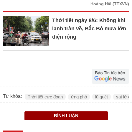
Hoàng Hải
(TTXVN)
Thời tiết ngày 8/6: Không khí
lạnh tràn về, Bắc Bộ mưa lớn
diện rộng
Từ khóa:
Thời tiết cực đoan
ứng phó
lũ quét
sạt lở đ
BÌNH LUẬN