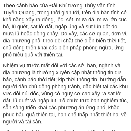
Theo cảnh báo của Đài Khí tượng Thủy văn tỉnh
Tuyên Quang, trong thời gian tới, trên địa bàn tỉnh có
khả năng xảy ra dông, lốc, sét, mưa đá, mưa lớn cục
bộ, lũ quét, sạt lở đất, ngập úng và sụt lún đất do
mưa lũ hoặc dòng chảy. Do vậy, các cơ quan, đơn vị,
địa phương phải theo dõi chặt chẽ diễn biến thời tiết,
chủ động triển khai các biện pháp phòng ngừa, ứng
phó hiệu quả với thiên tai.
Nhiệm vụ trước mắt đối với các sở, ban, ngành và
địa phương là thường xuyên cập nhật thông tin dự
báo, cảnh báo thời tiết; kịp thời thông tin, hướng dẫn
người dân chủ động phòng tránh, đặc biệt tại các khu
vực đồi núi dốc, vùng có nguy cơ cao xảy ra sạt lở
đất, lũ quét và ngập lụt. Tổ chức trực ban nghiêm túc,
sẵn sàng triển khai các phương án ứng phó, khắc
phục hậu quả thiên tai, hạn chế thấp nhất thiệt hại về
người và tài sản.