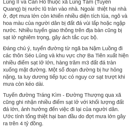
Lủng II và Cán Hồ thuộc xã Lùng Tám (Tuyên
Quang) bị nước lũ tràn vào nhà. Ngoài thiệt hại nhà
ở, đợt mưa lớn còn khiến nhiều diện tích lúa, ngô và
hoa màu của người dân bị đất đá vùi lấp hoặc ngập
nước. Nhiều tuyến giao thông trên địa bàn cũng bị
sạt lở nghiêm trọng, gây ách tắc cục bộ.
Đáng chú ý, tuyến đường từ ngã ba Nậm Luồng đi
các thôn Séo Lủng và khu vực chợ Ba Tiên xuất hiện
nhiều điểm sạt lở lớn, hàng trăm m3 đất đá tràn
xuống mặt đường. Một số đoạn đường bị hư hỏng
nặng, ta luy dương tiếp tục có nguy cơ sạt trượt khi
mưa còn kéo dài.
Tuyến đường Tráng Kìm - Đường Thượng qua xã
cũng ghi nhận nhiều điểm sạt lở với khối lượng đất
đá lớn, ảnh hưởng đến việc đi lại của người dân.
Ước tính tổng thiệt hại ban đầu do đợt mưa lớn gây
ra trên 4 tỷ đồng.