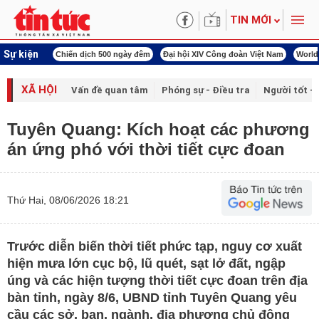
TIN MỚI
Sự kiện
í cách mạng
Chiến dịch 500 ngày đêm
Đại hội XIV Công đoàn Việt Nam
World
XÃ HỘI
Vấn đề quan tâm
Phóng sự - Điều tra
Người tốt - 
Tuyên Quang: Kích hoạt các phương
án ứng phó với thời tiết cực đoan
Thứ Hai, 08/06/2026 18:21
Trước diễn biến thời tiết phức tạp, nguy cơ xuất
hiện mưa lớn cục bộ, lũ quét, sạt lở đất, ngập
úng và các hiện tượng thời tiết cực đoan trên địa
bàn tỉnh, ngày 8/6, UBND tỉnh Tuyên Quang yêu
cầu các sở, ban, ngành, địa phương chủ động