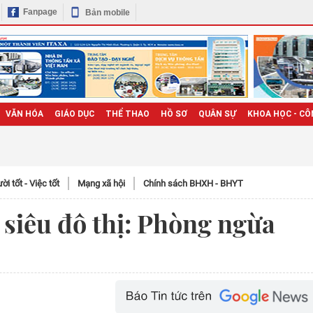
Fanpage
Bản mobile
VĂN HÓA
GIÁO DỤC
THỂ THAO
HỒ SƠ
QUÂN SỰ
KHOA HỌC - CÔ
̀i tốt - Việc tốt
Mạng xã hội
Chính sách BHXH - BHYT
 siêu đô thị: Phòng ngừa