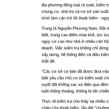
địa phương đồng loạt rà soát, kiểm t
chung cư, nhà trọ và cơ sở sản xuất. 
trình làm cản trở lối thoát hiểm - ngu
Trung tá Nguyễn Phương Nam, Đội t
biết, trong cao điểm mùa khô, lực lư
nguy cơ cao như nhà ở nhiều căn hộ,
doanh. Việc kiểm tra không chỉ dừng 
xây dựng, hệ thống điện và điều kiệ
triệt để.
“Các cơ sở cơ bản đã được đưa vào n
biệt yêu cầu chủ cơ sở kiểm soát chặ
tuyệt đối không sạc xe điện qua đêm 
luôn thông thoáng, không bị lấn ch
Thực tế kiểm tra cho thấy tại nhiều c
chặn cửa thoát hiểm, lắp đặt “chuồng