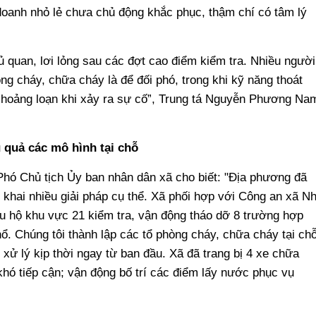
doanh nhỏ lẻ chưa chủ động khắc phục, thậm chí có tâm lý
ủ quan, lơi lỏng sau các đợt cao điểm kiểm tra. Nhiều người
òng cháy, chữa cháy là để đối phó, trong khi kỹ năng thoát
n hoảng loạn khi xảy ra sự cố”, Trung tá Nguyễn Phương Na
 quả các mô hình tại chỗ
Phó Chủ tịch Ủy ban nhân dân xã cho biết: "Địa phương đã
 khai nhiều giải pháp cụ thể. Xã phối hợp với Công an xã N
u hộ khu vực 21 kiểm tra, vận động tháo dỡ 8 trường hợp
. Chúng tôi thành lập các tổ phòng cháy, chữa cháy tại chỗ
xử lý kịp thời ngay từ ban đầu. Xã đã trang bị 4 xe chữa
khó tiếp cận; vận động bố trí các điểm lấy nước phục vụ