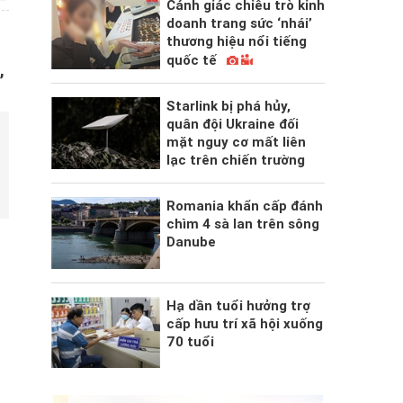
Cảnh giác chiêu trò kinh
doanh trang sức ‘nhái’
thương hiệu nổi tiếng
i
quốc tế
,
Starlink bị phá hủy,
quân đội Ukraine đối
mặt nguy cơ mất liên
lạc trên chiến trường
Romania khẩn cấp đánh
chìm 4 sà lan trên sông
Danube
Hạ dần tuổi hưởng trợ
cấp hưu trí xã hội xuống
70 tuổi