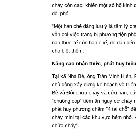
cháy còn cao, khiến một số hộ kinh 
đối phó.
“Một hạn chế đáng lưu ý là tâm lý ch
vẫn coi việc trang bị phương tiện ph
nạn thực tế còn hạn chế, dễ dẫn đế
cho biết thêm.
Nâng cao nhận thức, phát huy hiệu
Tại xã Nhà Bè, ông Trần Minh Hiến, 
chủ động xây dựng kế hoạch và triển
Bè và Đội chữa cháy và cứu nạn, cứ
“chuồng cọp” tiềm ẩn nguy cơ cháy nổ
phát huy phương châm "4 tại chỗ" để 
cháy mini tại các khu vực hẻm nhỏ, 
chữa cháy”.