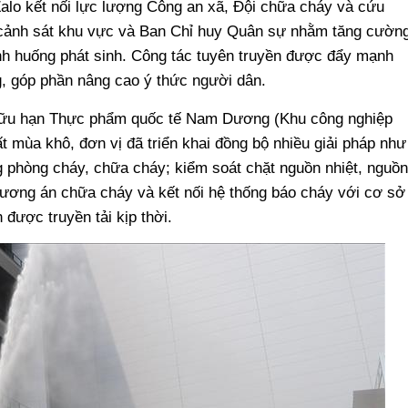
alo kết nối lực lượng Công an xã, Đội chữa cháy và cứu
 cảnh sát khu vực và Ban Chỉ huy Quân sự nhằm tăng cườn
tình huống phát sinh. Công tác tuyên truyền được đẩy mạnh
 góp phần nâng cao ý thức người dân.
 hữu hạn Thực phẩm quốc tế Nam Dương (Khu công nghiệp
t mùa khô, đơn vị đã triển khai đồng bộ nhiều giải pháp như
g phòng cháy, chữa cháy; kiểm soát chặt nguồn nhiệt, nguồn
phương án chữa cháy và kết nối hệ thống báo cháy với cơ sở
 được truyền tải kịp thời.