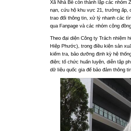
Xã Nhà Bè còn thành lập các nhóm Z
nạn, cứu hộ khu vực 21, trưởng ấp,
trao đổi thông tin, xử lý nhanh các 
qua Fanpage và các nhóm cộng đồng,
Theo đại diện Công ty Trách nhiệm
Hiệp Phước), trong điều kiện sản xuấ
kiểm tra, bảo dưỡng định kỳ hệ thốn
điện; tổ chức huấn luyện, diễn tập 
dữ liệu quốc gia để bảo đảm thông tin