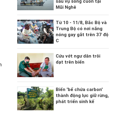
sau vụ sóng cuốn tại
Mũi Nghê
Từ 10 - 11/8, Bắc Bộ và
Trung Bộ có nơi nắng
nóng gay gắt trên 37 độ
c
C
Cứu vớt ngư dân trôi
dạt trên biển
h
Biến 'bể chứa carbon'
thành động lực giữ rừng,
phát triển sinh kế