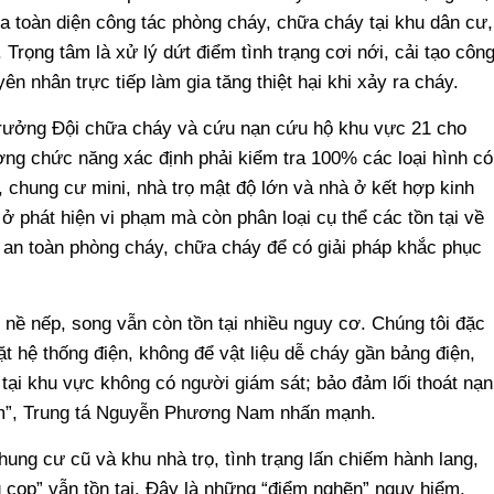
ra toàn diện công tác phòng cháy, chữa cháy tại khu dân cư,
Trọng tâm là xử lý dứt điểm tình trạng cơi nới, cải tạo côn
yên nhân trực tiếp làm gia tăng thiệt hại khi xảy ra cháy.
rưởng Đội chữa cháy và cứu nạn cứu hộ khu vực 21 cho
ợng chức năng xác định phải kiểm tra 100% các loại hình có
 chung cư mini, nhà trọ mật độ lớn và nhà ở kết hợp kinh
ở phát hiện vi phạm mà còn phân loại cụ thể các tồn tại về
n an toàn phòng cháy, chữa cháy để có giải pháp khắc phục
ề nếp, song vẫn còn tồn tại nhiều nguy cơ. Chúng tôi đặc
t hệ thống điện, không để vật liệu dễ cháy gần bảng điện,
tại khu vực không có người giám sát; bảo đảm lối thoát nạn
iếm”, Trung tá Nguyễn Phương Nam nhấn mạnh.
hung cư cũ và khu nhà trọ, tình trạng lấn chiếm hành lang,
 cọp” vẫn tồn tại. Đây là những “điểm nghẽn” nguy hiểm,