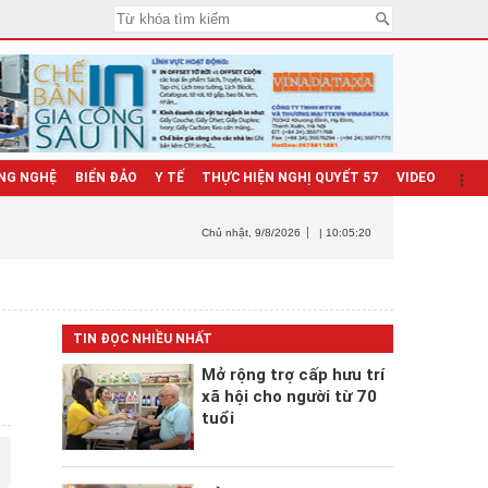
NG NGHỆ
BIỂN ĐẢO
Y TẾ
THỰC HIỆN NGHỊ QUYẾT 57
VIDEO
Chủ nhật
, 9/8/2026
| 10:05:22
TIN ĐỌC NHIỀU NHẤT
Mở rộng trợ cấp hưu trí
xã hội cho người từ 70
tuổi