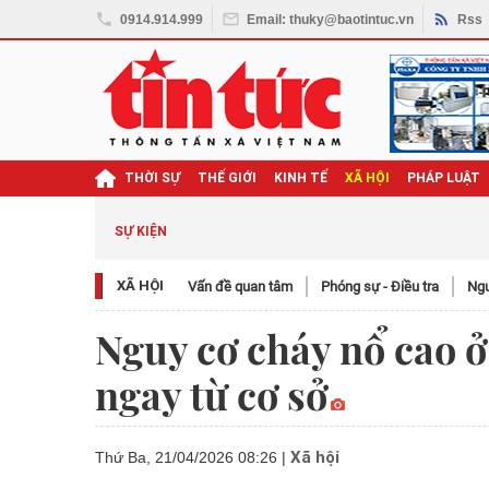
0914.914.999
Email: thuky@baotintuc.vn
Rss
THỜI SỰ
THẾ GIỚI
KINH TẾ
XÃ HỘI
PHÁP LUẬT
SỰ KIỆN
XÃ HỘI
Vấn đề quan tâm
Phóng sự - Điều tra
Ngươ
Nguy cơ cháy nổ cao ở
ngay từ cơ sở
Xã hội
Thứ Ba, 21/04/2026 08:26
|