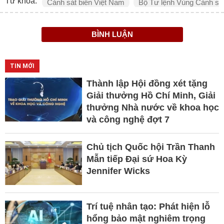
Từ khóa:
Cảnh sát biển Việt Nam
Bộ Tư lệnh Vùng Cảnh sát
BÌNH LUẬN
TIN MỚI
Thành lập Hội đồng xét tặng
Giải thưởng Hồ Chí Minh, Giải
thưởng Nhà nước về khoa học
và công nghệ đợt 7
Chủ tịch Quốc hội Trần Thanh
Mẫn tiếp Đại sứ Hoa Kỳ
Jennifer Wicks
Trí tuệ nhân tạo: Phát hiện lỗ
hổng bảo mật nghiêm trọng