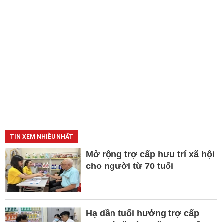
TIN XEM NHIỀU NHẤT
Mở rộng trợ cấp hưu trí xã hội
cho người từ 70 tuổi
Hạ dần tuổi hưởng trợ cấp