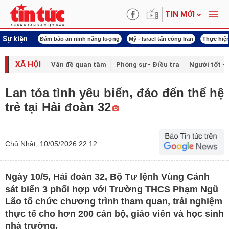
TIN MỚI
Sự kiện
o an ninh năng lượng
Mỹ - Israel tấn công Iran
Thực hiện Nghị quyết 80
Thự
XÃ HỘI
Vấn đề quan tâm
Phóng sự - Điều tra
Người tốt - 
Lan tỏa tình yêu biển, đảo đến thế hệ
trẻ tại Hải đoàn 32
Chủ Nhật, 10/05/2026 22:12
Ngày 10/5, Hải đoàn 32, Bộ Tư lệnh Vùng Cảnh
sát biển 3 phối hợp với Trường THCS Phạm Ngũ
Lão tổ chức chương trình tham quan, trải nghiệm
thực tế cho hơn 200 cán bộ, giáo viên và học sinh
nhà trường.