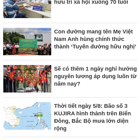
hưu trí xã hội xuống 70 tuổi
Con đường mang tên Mẹ Việt
Nam Anh hùng chính thức
thành ‘Tuyến đường hữu nghị’
Sẽ có thêm 1 ngày nghỉ hưởng
nguyên lương áp dụng luôn từ
năm nay?
Thời tiết ngày 5/8: Bão số 3
KUJIRA hình thành trên Biển
Đông, Bắc Bộ mưa lớn diện
rộng