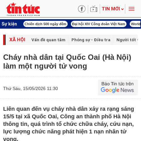
TIN MỚI
Sự kiện
ch 500 ngày đêm
Đại hội XIV Công đoàn Việt Nam
World Cup 2026
Kỳ họp thứ
XÃ HỘI
Vấn đề quan tâm
Phóng sự - Điều tra
Người tốt - 
Cháy nhà dân tại Quốc Oai (Hà Nội)
làm một người tử vong
Thứ Sáu, 15/05/2026 11:30
Liên quan đến vụ cháy nhà dân xảy ra rạng sáng
15/5 tại xã Quốc Oai, Công an thành phố Hà Nội
thông tin, quá trình tổ chức chữa cháy, cứu nạn,
lực lượng chức năng phát hiện 1 nạn nhân tử
vong.