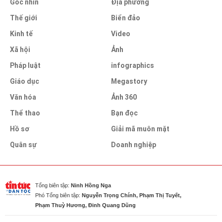
Góc nhìn
Địa phương
Thế giới
Biển đảo
Kinh tế
Video
Xã hội
Ảnh
Pháp luật
infographics
Giáo dục
Megastory
Văn hóa
Ảnh 360
Thể thao
Bạn đọc
Hồ sơ
Giải mã muôn mặt
Quân sự
Doanh nghiệp
Tổng biên tập:
Ninh Hồng Nga
Phó Tổng biên tập:
Nguyễn Trọng Chính, Phạm Thị Tuyết,
Phạm Thuỳ Hương, Đinh Quang Dũng