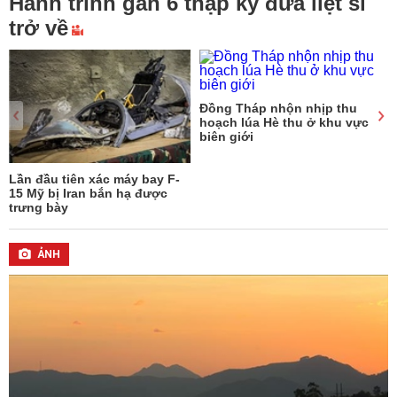
Hành trình gần 6 thập kỷ đưa liệt sĩ
trở về
Đồng Tháp nhộn nhịp thu
hoạch lúa Hè thu ở khu vực
biên giới
Lần đầu tiên xác máy bay F-
15 Mỹ bị Iran bắn hạ được
trưng bày
ẢNH