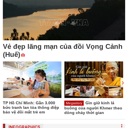
Vẻ đẹp lãng mạn của đồi Vọng Cảnh
(Huế)
TP Hồ Chí Minh: Gần 3.000
Gìn giữ kinh lá
Đ
Megastory
bức tranh lan tỏa thông điệp
buông của người Khmer theo
bảo vệ đôi mắt trẻ em
dòng chảy thời gian
INFOGRAPHICS