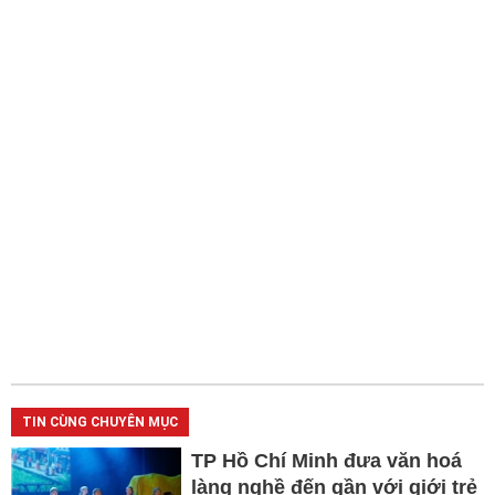
TIN CÙNG CHUYÊN MỤC
TP Hồ Chí Minh đưa văn hoá
làng nghề đến gần với giới trẻ