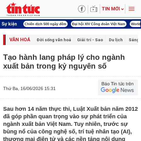
TIN MỚI
Sự kiện
00 ngày đêm
Đại hội XIV Công đoàn Việt Nam
World Cup 2026
Kỳ họp thứ nhấ
VĂN HOÁ
Đời sống văn hoá
Giải trí - Sao
Du lịch
Sáng 
Tạo hành lang pháp lý cho ngành
xuất bản trong kỷ nguyên số
Thứ Ba, 16/06/2026 15:31
Sau hơn 14 năm thực thi, Luật Xuất bản năm 2012
đã góp phần quan trọng vào sự phát triển của
ngành xuất bản Việt Nam. Tuy nhiên, trước sự
bùng nổ của công nghệ số, trí tuệ nhân tạo (AI),
thương mại điện tử và các nền tảng nội dung