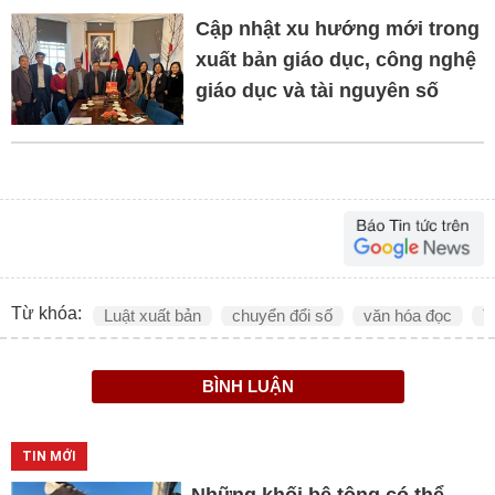
Cập nhật xu hướng mới trong
xuất bản giáo dục, công nghệ
giáo dục và tài nguyên số
Từ khóa:
Luật xuất bản
chuyển đổi số
văn hóa đọc
T
BÌNH LUẬN
TIN MỚI