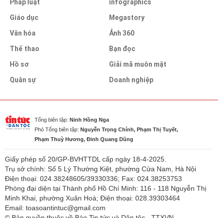
Pháp luật
infographics
Giáo dục
Megastory
Văn hóa
Ảnh 360
Thể thao
Bạn đọc
Hồ sơ
Giải mã muôn mặt
Quân sự
Doanh nghiệp
Tổng biên tập:
Ninh Hồng Nga
Phó Tổng biên tập:
Nguyễn Trọng Chính, Phạm Thị Tuyết,
Phạm Thuỳ Hương, Đinh Quang Dũng
Giấy phép số 20/GP-BVHTTDL cấp ngày 18-4-2025.
Trụ sở chính: Số 5 Lý Thường Kiệt, phường Cửa Nam, Hà Nội
Điện thoại: 024.38248605/39330336; Fax: 024.38253753
Phòng đại diện tại Thành phố Hồ Chí Minh: 116 - 118 Nguyễn Thị
Minh Khai, phường Xuân Hoà; Điện thoại: 028.39303464
Email: toasoantintuc@gmail.com
© Bản quyền thuộc về Báo Tin tức và Dân tộc - TTXVN