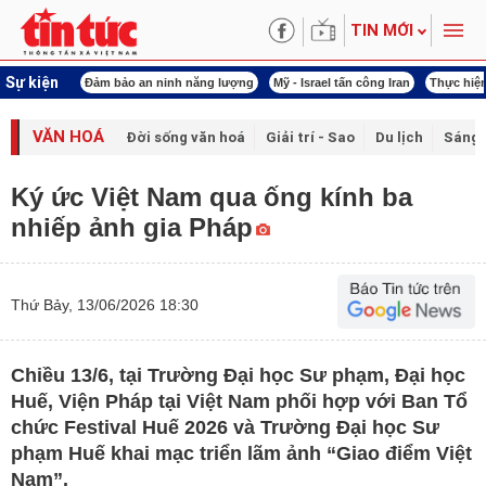
TIN MỚI
Sự kiện
 năng lượng
Mỹ - Israel tấn công Iran
Thực hiện Nghị quyết 80
Thực hiện Ngh
VĂN HOÁ
Đời sống văn hoá
Giải trí - Sao
Du lịch
Sáng 
Ký ức Việt Nam qua ống kính ba
nhiếp ảnh gia Pháp
Thứ Bảy, 13/06/2026 18:30
Chiều 13/6, tại Trường Đại học Sư phạm, Đại học
Huế, Viện Pháp tại Việt Nam phối hợp với Ban Tổ
chức Festival Huế 2026 và Trường Đại học Sư
phạm Huế khai mạc triển lãm ảnh “Giao điểm Việt
Nam”.