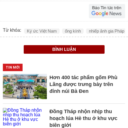
Từ khóa:
Ký ức Việt Nam
ống kính
nhiếp ảnh gia Pháp
BÌNH LUẬN
TIN MỚI
Hơn 400 tác phẩm gốm Phù
Lãng được trưng bày trên
đỉnh núi Bà Đen
Đồng Tháp nhộn nhịp thu
hoạch lúa Hè thu ở khu vực
biên giới