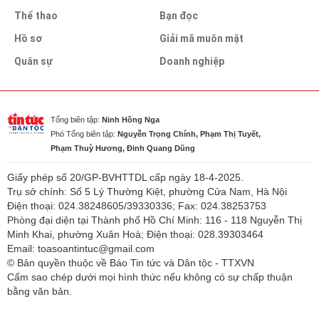
Thể thao
Bạn đọc
Hồ sơ
Giải mã muôn mặt
Quân sự
Doanh nghiệp
Tổng biên tập:
Ninh Hồng Nga
Phó Tổng biên tập:
Nguyễn Trọng Chính, Phạm Thị Tuyết,
Phạm Thuỳ Hương, Đinh Quang Dũng
Giấy phép số 20/GP-BVHTTDL cấp ngày 18-4-2025.
Trụ sở chính: Số 5 Lý Thường Kiệt, phường Cửa Nam, Hà Nội
Điện thoại: 024.38248605/39330336; Fax: 024.38253753
Phòng đại diện tại Thành phố Hồ Chí Minh: 116 - 118 Nguyễn Thị
Minh Khai, phường Xuân Hoà; Điện thoại: 028.39303464
Email: toasoantintuc@gmail.com
© Bản quyền thuộc về Báo Tin tức và Dân tộc - TTXVN
Cấm sao chép dưới mọi hình thức nếu không có sự chấp thuận
bằng văn bản.