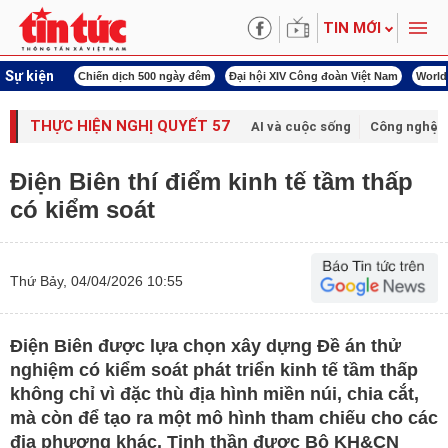
TIN MỚI
Sự kiện
í cách mạng
Chiến dịch 500 ngày đêm
Đại hội XIV Công đoàn Việt Nam
World
THỰC HIỆN NGHỊ QUYẾT 57
AI và cuộc sống
Công nghệ v
Điện Biên thí điểm kinh tế tầm thấp
có kiểm soát
Thứ Bảy, 04/04/2026 10:55
Điện Biên được lựa chọn xây dựng Đề án thử
nghiệm có kiểm soát phát triển kinh tế tầm thấp
không chỉ vì đặc thù địa hình miền núi, chia cắt,
mà còn để tạo ra một mô hình tham chiếu cho các
địa phương khác. Tinh thần được Bộ KH&CN