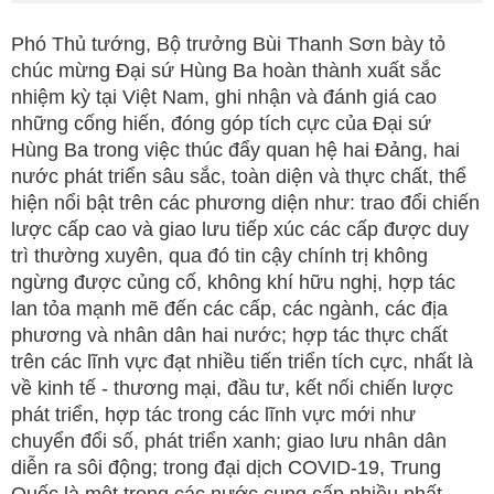
Phó Thủ tướng, Bộ trưởng Bùi Thanh Sơn bày tỏ
chúc mừng Đại sứ Hùng Ba hoàn thành xuất sắc
nhiệm kỳ tại Việt Nam, ghi nhận và đánh giá cao
những cống hiến, đóng góp tích cực của Đại sứ
Hùng Ba trong việc thúc đẩy quan hệ hai Đảng, hai
nước phát triển sâu sắc, toàn diện và thực chất, thể
hiện nổi bật trên các phương diện như: trao đổi chiến
lược cấp cao và giao lưu tiếp xúc các cấp được duy
trì thường xuyên, qua đó tin cậy chính trị không
ngừng được củng cố, không khí hữu nghị, hợp tác
lan tỏa mạnh mẽ đến các cấp, các ngành, các địa
phương và nhân dân hai nước; hợp tác thực chất
trên các lĩnh vực đạt nhiều tiến triển tích cực, nhất là
về kinh tế - thương mại, đầu tư, kết nối chiến lược
phát triển, hợp tác trong các lĩnh vực mới như
chuyển đổi số, phát triển xanh; giao lưu nhân dân
diễn ra sôi động; trong đại dịch COVID-19, Trung
Quốc là một trong các nước cung cấp nhiều nhất