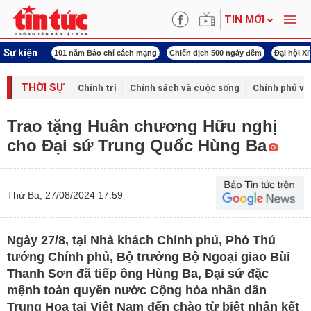
TIN MỚI
Sự kiện
ng tên Bác
101 năm Báo chí cách mạng
Chiến dịch 500 ngày đêm
Đại hội X
THỜI SỰ
Chính trị
Chính sách và cuộc sống
Chính phủ vớ
Trao tặng Huân chương Hữu nghị
cho Đại sứ Trung Quốc Hùng Ba
Thứ Ba, 27/08/2024 17:59
Ngày 27/8, tại Nhà khách Chính phủ, Phó Thủ
tướng Chính phủ, Bộ trưởng Bộ Ngoại giao Bùi
Thanh Sơn đã tiếp ông Hùng Ba, Đại sứ đặc
mệnh toàn quyền nước Cộng hòa nhân dân
Trung Hoa tại Việt Nam đến chào từ biệt nhân kết