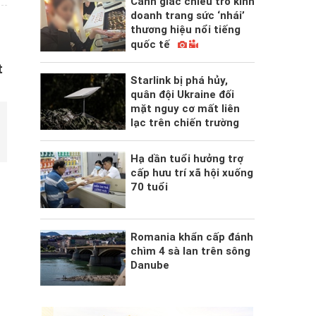
Cảnh giác chiêu trò kinh
doanh trang sức ‘nhái’
thương hiệu nổi tiếng
quốc tế
t
Starlink bị phá hủy,
quân đội Ukraine đối
mặt nguy cơ mất liên
lạc trên chiến trường
Hạ dần tuổi hưởng trợ
cấp hưu trí xã hội xuống
70 tuổi
Romania khẩn cấp đánh
chìm 4 sà lan trên sông
Danube