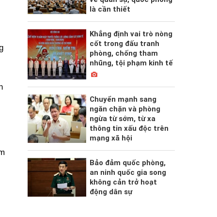
là cần thiết
Khẳng định vai trò nòng
cốt trong đấu tranh
g
phòng, chống tham
nhũng, tội phạm kinh tế
n
Chuyển mạnh sang
ngăn chặn và phòng
ngừa từ sớm, từ xa
thông tin xấu độc trên
mạng xã hội
ìm
Bảo đảm quốc phòng,
an ninh quốc gia song
không cản trở hoạt
động dân sự