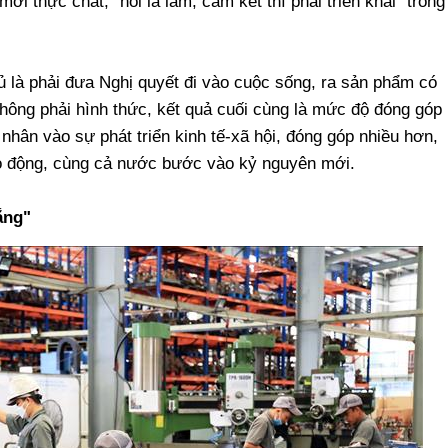
i thực chất, "nói là làm, cam kết thì phải triển khai" trong
là phải đưa Nghị quyết đi vào cuộc sống, ra sản phẩm có
hông phải hình thức, kết quả cuối cùng là mức độ đóng góp
 nhân vào sự phát triển kinh tế-xã hội, đóng góp nhiều hơn,
o động, cùng cả nước bước vào kỷ nguyên mới.
ắng"