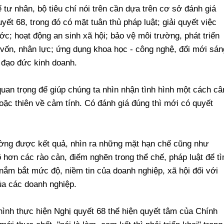
tư nhân, bộ tiêu chí nói trên cần dựa trên cơ sở đánh giá
ết 68, trong đó có mặt tuân thủ pháp luật; giải quyết việc
; hoạt động an sinh xã hội; bảo vệ môi trường, phát triển
 vốn, nhân lực; ứng dụng khoa học - công nghệ, đổi mới sán
 đạo đức kinh doanh.
 quan trọng để giúp chúng ta nhìn nhận tình hình một cách câ
oặc thiên về cảm tính. Có đánh giá đúng thì mới có quyết
lường được kết quả, nhìn ra những mặt hạn chế cũng như
 hơn các rào cản, điểm nghẽn trong thể chế, pháp luật để t
nắm bắt mức độ, niềm tin của doanh nghiệp, xã hội đối với
ủa các doanh nghiệp.
 hình thực hiện Nghị quyết 68 thể hiện quyết tâm của Chính