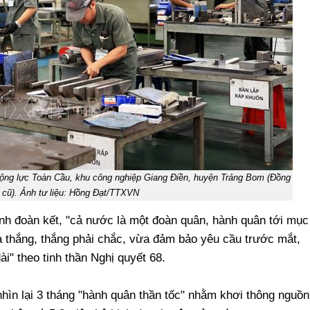
Động lực Toàn Cầu, khu công nghiệp Giang Điền, huyện Trảng Bom (Đồng
 cũ). Ảnh tư liệu: Hồng Đạt/TTXVN
nh đoàn kết, "cả nước là một đoàn quân, hành quân tới mục
 là thắng, thắng phải chắc, vừa đảm bảo yêu cầu trước mắt,
i" theo tinh thần Nghị quyết 68.
hìn lại 3 tháng "hành quân thần tốc" nhằm khơi thông nguồn