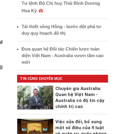
Tư lệnh Bộ Chỉ huy Thái Bình Dương
Hoa Kỳ
Tái thiết sông Hồng - bước đột phá tư
duy quy hoạch đô thị
hể
Đưa quan hệ Đối tác Chiến lược toàn
diện Việt Nam - Australia vươn tầm cao
mới
g
TIN CÙNG CHUYÊN MỤC
Chuyên gia Australia:
Quan hệ Việt Nam -
Australia có độ tin cậy
chính trị cao
Việc sửa đổi, bổ sung
một số điều của 9 luật
về quân sự, quốc phòng