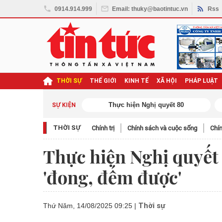
0914.914.999
Email: thuky@baotintuc.vn
Rss
THỜI SỰ
THẾ GIỚI
KINH TẾ
XÃ HỘI
PHÁP LUẬT
ghị quyết Đại hội XIV
SỰ KIỆN
THỜI SỰ
Chính trị
Chính sách và cuộc sống
Chín
Thực hiện Nghị quyết 
'đong, đếm được'
Thời sự
Thứ Năm, 14/08/2025 09:25
|