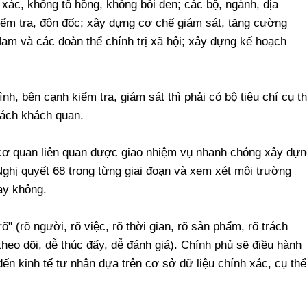
xác, không tô hồng, không bôi đen; các bộ, ngành, địa
ểm tra, đôn đốc; xây dựng cơ chế giám sát, tăng cường
Nam và các đoàn thể chính trị xã hội; xây dựng kế hoạch
h, bên cạnh kiểm tra, giám sát thì phải có bộ tiêu chí cụ t
cách khách quan.
 cơ quan liên quan được giao nhiệm vụ nhanh chóng xây dựn
Nghị quyết 68 trong từng giai đoạn và xem xét môi trường
ay không.
õ" (rõ người, rõ việc, rõ thời gian, rõ sản phẩm, rõ trách
theo dõi, dễ thúc đẩy, dễ đánh giá). Chính phủ sẽ điều hành
đến kinh tế tư nhân dựa trên cơ sở dữ liệu chính xác, cụ thể