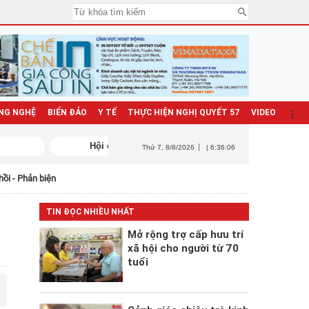
NG NGHỆ
BIỂN ĐẢO
Y TẾ
THỰC HIỆN NGHỊ QUYẾT 57
VIDEO
Thứ 7
, 8/8/2026
| 6:36:07
hồi - Phản biện
TIN ĐỌC NHIỀU NHẤT
Mở rộng trợ cấp hưu trí
xã hội cho người từ 70
tuổi