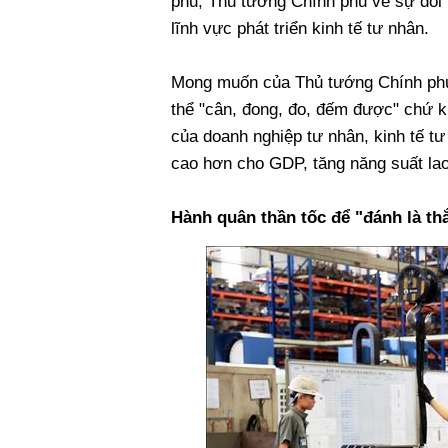
phủ, Thủ tướng Chính phủ về sự đổi mớ
lĩnh vực phát triển kinh tế tư nhân.
Mong muốn của Thủ tướng Chính phủ 
thể "cân, đong, đo, đếm được" chứ k
của doanh nghiệp tư nhân, kinh tế tư
cao hơn cho GDP, tăng năng suất la
Hành quân thần tốc để "đánh là th