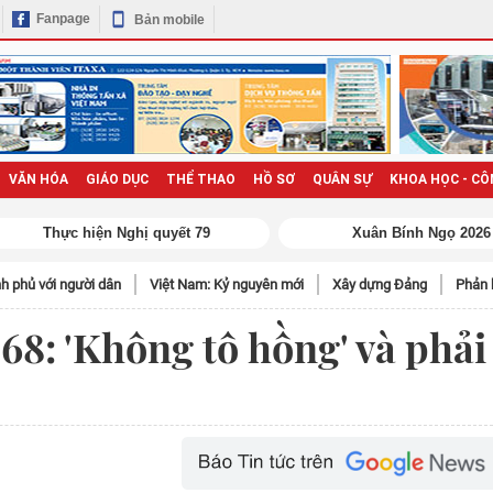
Fanpage
Bản mobile
VĂN HÓA
GIÁO DỤC
THỂ THAO
HỒ SƠ
QUÂN SỰ
KHOA HỌC - CÔ
h phủ với người dân
Việt Nam: Kỷ nguyên mới
Xây dựng Đảng
Phản 
68: 'Không tô hồng' và phải