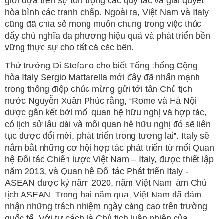
giới dựa trên sự tôn trọng các quy tắc và giải quyết
hòa bình các tranh chấp. Ngoài ra, Việt Nam và Italy
cũng đã chia sẻ mong muốn chung trong việc thúc
đẩy chủ nghĩa đa phương hiệu quả và phát triển bền
vững thực sự cho tất cả các bên.
Thứ trưởng Di Stefano cho biết Tổng thống Cộng
hòa Italy Sergio Mattarella mới đây đã nhấn mạnh
trong thông điệp chúc mừng gửi tới tân Chủ tịch
nước Nguyễn Xuân Phúc rằng, “Rome và Hà Nội
được gắn kết bởi mối quan hệ hữu nghị và hợp tác,
có lịch sử lâu dài và mối quan hệ hữu nghị đó sẽ liên
tục được đổi mới, phát triển trong tương lai”. Italy sẽ
nắm bắt những cơ hội hợp tác phát triển từ mối Quan
hệ Đối tác Chiến lược Việt Nam – Italy, được thiết lập
năm 2013, và Quan hệ Đối tác Phát triển Italy -
ASEAN được ký năm 2020, năm Việt Nam làm Chủ
tịch ASEAN. Trong hai năm qua, Việt Nam đã đảm
nhận những trách nhiệm ngày càng cao trên trường
quốc tế. Với tư cách là Chủ tịch luân phiên của