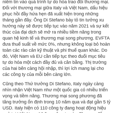
niềm tin vào quá trình tự do hóa trao đổi thương mại.
Đối với thương mại giữa Italy và Việt Nam, dấu hiệu
phục hồi đầy hứa hẹn đã xuất hiện trong những
tháng gần đây. Ông Di Stefano bày tỏ tin tưởng xu
hướng này sẽ được tiếp tục vào năm 2021 và sự kết
thúc của đại dịch sẽ mở ra nhiều tiềm năng trong
quan hệ kinh tế và thương mại song phương. EVFTA
đưa thuế suất về mức 0%, nhưng không loại bỏ hoàn
toàn các rào cản kỹ thuật và phi thuế quan khác. Do
đó, Việt Nam và EU cần tiếp tục theo đuổi mục tiêu
tự do hóa một cách đầy đủ và cân bằng. Thị trường
của hai bên càng hội nhập, thì lợi ích mang lại cho
các công ty của mỗi bên càng lớn.
Cũng theo Thứ trưởng Di Stefano, Italy ngày càng
nhìn nhận Việt Nam như một quốc gia có nhiều triển
vọng và tiềm năng. Thương mại song phương đã
tăng trưởng ổn định trong 10 năm qua và đạt gần 5 tỷ
USD. Italy hiện có 110 công ty đang hoạt động hiệu