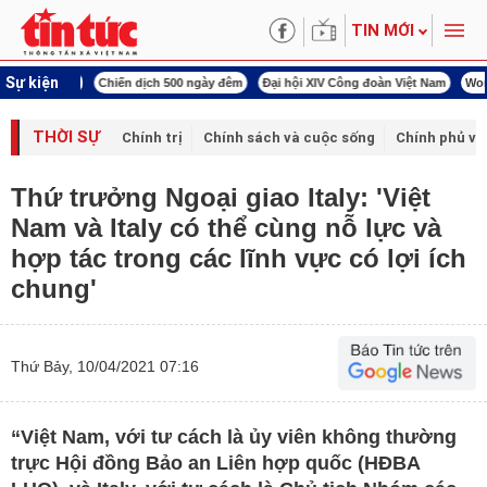
TIN MỚI
Sự kiện
í cách mạng
Chiến dịch 500 ngày đêm
Đại hội XIV Công đoàn Việt Nam
World
THỜI SỰ
Chính trị
Chính sách và cuộc sống
Chính phủ vớ
Thứ trưởng Ngoại giao Italy: 'Việt
Nam và Italy có thể cùng nỗ lực và
hợp tác trong các lĩnh vực có lợi ích
chung'
Thứ Bảy, 10/04/2021 07:16
“Việt Nam, với tư cách là ủy viên không thường
trực Hội đồng Bảo an Liên hợp quốc (HĐBA