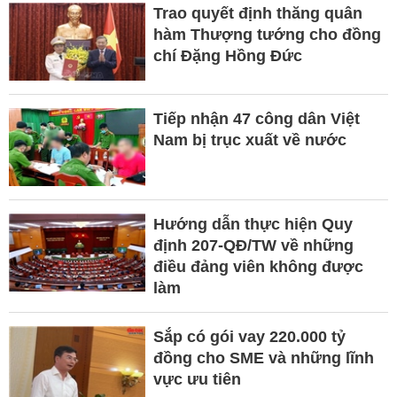
Trao quyết định thăng quân
hàm Thượng tướng cho đồng
chí Đặng Hồng Đức
Tiếp nhận 47 công dân Việt
Nam bị trục xuất về nước
Hướng dẫn thực hiện Quy
định 207-QĐ/TW về những
điều đảng viên không được
làm
Sắp có gói vay 220.000 tỷ
đồng cho SME và những lĩnh
vực ưu tiên