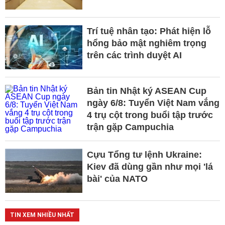
Trí tuệ nhân tạo: Phát hiện lỗ
hổng bảo mật nghiêm trọng
trên các trình duyệt AI
Bản tin Nhật ký ASEAN Cup
ngày 6/8: Tuyển Việt Nam vắng
4 trụ cột trong buổi tập trước
trận gặp Campuchia
Cựu Tổng tư lệnh Ukraine:
Kiev đã dùng gần như mọi 'lá
bài' của NATO
TIN XEM NHIỀU NHẤT