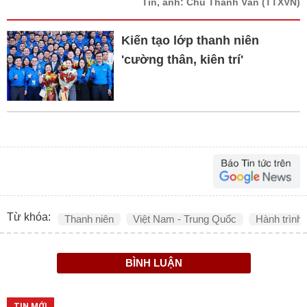
Tin, ảnh: Chu Thanh Vân
(TTXVN)
Kiến tạo lớp thanh niên
'cường thân, kiên trí'
Từ khóa:
Thanh niên
Việt Nam - Trung Quốc
Hành trình 
BÌNH LUẬN
TIN MỚI