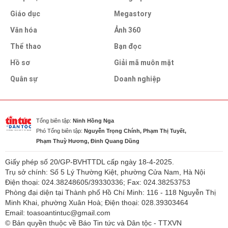
Giáo dục
Megastory
Văn hóa
Ảnh 360
Thể thao
Bạn đọc
Hồ sơ
Giải mã muôn mặt
Quân sự
Doanh nghiệp
Tổng biên tập:
Ninh Hồng Nga
Phó Tổng biên tập:
Nguyễn Trọng Chính, Phạm Thị Tuyết,
Phạm Thuỳ Hương, Đinh Quang Dũng
Giấy phép số 20/GP-BVHTTDL cấp ngày 18-4-2025.
Trụ sở chính: Số 5 Lý Thường Kiệt, phường Cửa Nam, Hà Nội
Điện thoại: 024.38248605/39330336; Fax: 024.38253753
Phòng đại diện tại Thành phố Hồ Chí Minh: 116 - 118 Nguyễn Thị
Minh Khai, phường Xuân Hoà; Điện thoại: 028.39303464
Email: toasoantintuc@gmail.com
© Bản quyền thuộc về Báo Tin tức và Dân tộc - TTXVN