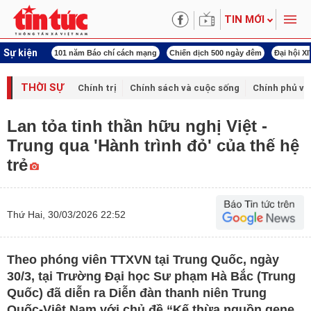
TIN MỚI
Sự kiện
í cách mạng
Chiến dịch 500 ngày đêm
Đại hội XIV Công đoàn Việt Nam
World
THỜI SỰ
Chính trị
Chính sách và cuộc sống
Chính phủ vớ
Lan tỏa tinh thần hữu nghị Việt -
Trung qua 'Hành trình đỏ' của thế hệ
trẻ
Thứ Hai, 30/03/2026 22:52
Theo phóng viên TTXVN tại Trung Quốc, ngày
30/3, tại Trường Đại học Sư phạm Hà Bắc (Trung
Quốc) đã diễn ra Diễn đàn thanh niên Trung
Quốc-Việt Nam với chủ đề “Kế thừa nguồn gene