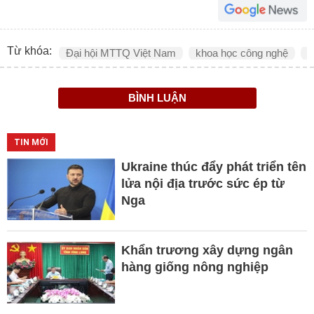
Từ khóa:
Đại hội MTTQ Việt Nam
khoa học công nghệ
c
BÌNH LUẬN
TIN MỚI
Ukraine thúc đẩy phát triển tên
lửa nội địa trước sức ép từ
Nga
Khẩn trương xây dựng ngân
hàng giống nông nghiệp