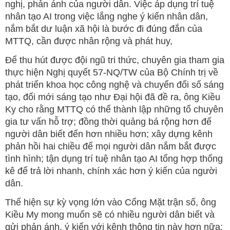
nghị, phản ánh của người dân. Việc áp dụng trí tuệ
nhân tạo AI trong việc lắng nghe ý kiến nhân dân,
nắm bắt dư luận xã hội là bước đi đúng đắn của
MTTQ, cần được nhân rộng và phát huy,
Để thu hút được đội ngũ tri thức, chuyên gia tham gia
thực hiện Nghị quyết 57-NQ/TW của Bộ Chính trị về
phát triển khoa học công nghệ và chuyển đổi số sáng
tạo, đổi mới sáng tạo như Đại hội đã đề ra, ông Kiều
Ky cho rằng MTTQ có thể thành lập những tổ chuyên
gia tư vấn hỗ trợ; đồng thời quảng bá rộng hơn để
người dân biết đến hơn nhiều hơn; xây dựng kênh
phản hồi hai chiều để mọi người dân nắm bắt được
tình hình; tận dụng trí tuệ nhân tạo AI tổng hợp thống
kê để trả lời nhanh, chính xác hơn ý kiến của người
dân.
Thể hiện sự kỳ vọng lớn vào Cổng Mặt trận số, ông
Kiều My mong muốn sẽ có nhiều người dân biết và
gửi phản ánh, ý kiến với kênh thông tin này hơn nữa;