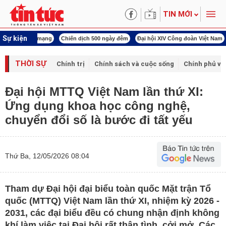
TIN MỚI
Sự kiện
í cách mạng
Chiến dịch 500 ngày đêm
Đại hội XIV Công đoàn Việt Nam
World
THỜI SỰ
Chính trị
Chính sách và cuộc sống
Chính phủ vớ
Đại hội MTTQ Việt Nam lần thứ XI:
Ứng dụng khoa học công nghệ,
chuyển đổi số là bước đi tất yếu
Thứ Ba, 12/05/2026 08:04
Tham dự Đại hội đại biểu toàn quốc Mặt trận Tổ
quốc (MTTQ) Việt Nam lần thứ XI, nhiệm kỳ 2026 -
2031, các đại biểu đều có chung nhận định không
khí làm việc tại Đại hội rất thân tình, cởi mở. Các