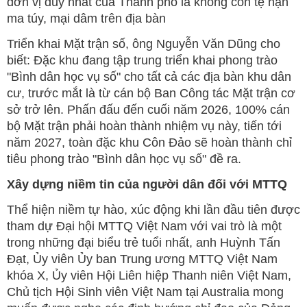
đơn vị duy nhất của Thành phố là không còn tệ nạn
ma túy, mại dâm trên địa bàn
Triển khai Mặt trận số, ông Nguyễn Văn Dũng cho
biết: Đặc khu đang tập trung triển khai phong trào
"Bình dân học vụ số" cho tất cả các địa bàn khu dân
cư, trước mắt là từ cán bộ Ban Công tác Mặt trận cơ
sở trở lên. Phấn đấu đến cuối năm 2026, 100% cán
bộ Mặt trận phải hoàn thành nhiệm vụ này, tiến tới
năm 2027, toàn đặc khu Côn Đảo sẽ hoàn thành chỉ
tiêu phong trào "Bình dân học vụ số" đề ra.
Xây dựng niềm tin của người dân đối với MTTQ
Thể hiện niềm tự hào, xúc động khi lần đầu tiên được
tham dự Đại hội MTTQ Việt Nam với vai trò là một
trong những đại biểu trẻ tuổi nhất, anh Huỳnh Tấn
Đạt, Ủy viên Ủy ban Trung ương MTTQ Việt Nam
khóa X, Ủy viên Hội Liên hiệp Thanh niên Việt Nam,
Chủ tịch Hội Sinh viên Việt Nam tại Australia mong