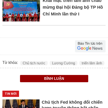
Khai mạc triển lãm ảnh chào
mừng Đại hội Đảng bộ TP Hồ
Chí Minh lần thứ I
Từ khóa:
Chủ tịch nước
Lương Cường
triển lãm ảnh
BÌNH LUẬN
TIN MỚI
Chủ tịch Fed không đổi chiến