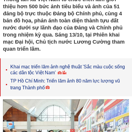
thiệu hơn 500 bức ảnh tiêu biểu và ảnh của 51
đảng bộ trực thuộc Đảng bộ Chính phủ, cùng 4
bản đồ họa, phản ánh toàn diện thành tựu đất
nước dưới sự lãnh đạo của Đảng và Chính phủ
trong nhiệm kỳ qua. Sáng 13/10, tại Phiên khai
mạc Đại hội, Chủ tịch nước Lương Cường tham
quan triển lãm.
Khai mạc triển lãm ảnh nghệ thuật 'Sắc màu cuộc sống
các dân tộc Việt Nam'
TP Hồ Chí Minh: Triển lãm ảnh 80 năm lực lượng vũ
trang Thành phố