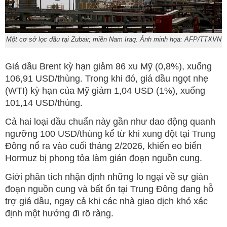
Một cơ sở lọc dầu tại Zubair, miền Nam Iraq. Ảnh minh họa: AFP/TTXVN
Giá dầu Brent kỳ hạn giảm 86 xu Mỹ (0,8%), xuống
106,91 USD/thùng. Trong khi đó, giá dầu ngọt nhẹ
(WTI) kỳ hạn của Mỹ giảm 1,04 USD (1%), xuống
101,14 USD/thùng.
Cả hai loại dầu chuẩn này gần như dao động quanh
ngưỡng 100 USD/thùng kể từ khi xung đột tại Trung
Đông nổ ra vào cuối tháng 2/2026, khiến eo biển
Hormuz bị phong tỏa làm gián đoạn nguồn cung.
Giới phân tích nhận định những lo ngại về sự gián
đoạn nguồn cung và bất ổn tại Trung Đông đang hỗ
trợ giá dầu, ngay cả khi các nhà giao dịch khó xác
định một hướng đi rõ ràng.