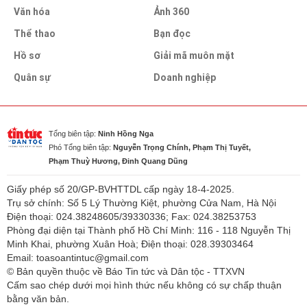
Văn hóa
Ảnh 360
Thể thao
Bạn đọc
Hồ sơ
Giải mã muôn mặt
Quân sự
Doanh nghiệp
Tổng biên tập:
Ninh Hồng Nga
Phó Tổng biên tập:
Nguyễn Trọng Chính, Phạm Thị Tuyết,
Phạm Thuỳ Hương, Đinh Quang Dũng
Giấy phép số 20/GP-BVHTTDL cấp ngày 18-4-2025.
Trụ sở chính: Số 5 Lý Thường Kiệt, phường Cửa Nam, Hà Nội
Điện thoại: 024.38248605/39330336; Fax: 024.38253753
Phòng đại diện tại Thành phố Hồ Chí Minh: 116 - 118 Nguyễn Thị
Minh Khai, phường Xuân Hoà; Điện thoại: 028.39303464
Email: toasoantintuc@gmail.com
© Bản quyền thuộc về Báo Tin tức và Dân tộc - TTXVN
Cấm sao chép dưới mọi hình thức nếu không có sự chấp thuận
bằng văn bản.