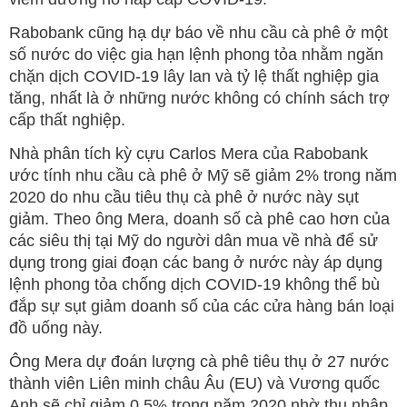
Rabobank cũng hạ dự báo về nhu cầu cà phê ở một
số nước do việc gia hạn lệnh phong tỏa nhằm ngăn
chặn dịch COVID-19 lây lan và tỷ lệ thất nghiệp gia
tăng, nhất là ở những nước không có chính sách trợ
cấp thất nghiệp.
Nhà phân tích kỳ cựu Carlos Mera của Rabobank
ước tính nhu cầu cà phê ở Mỹ sẽ giảm 2% trong năm
2020 do nhu cầu tiêu thụ cà phê ở nước này sụt
giảm. Theo ông Mera, doanh số cà phê cao hơn của
các siêu thị tại Mỹ do người dân mua về nhà để sử
dụng trong giai đoạn các bang ở nước này áp dụng
lệnh phong tỏa chống dịch COVID-19 không thể bù
đắp sự sụt giảm doanh số của các cửa hàng bán loại
đồ uống này.
Ông Mera dự đoán lượng cà phê tiêu thụ ở 27 nước
thành viên Liên minh châu Âu (EU) và Vương quốc
Anh sẽ chỉ giảm 0,5% trong năm 2020 nhờ thu nhập