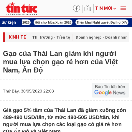
TIN MỚI
Sự kiện
uân Bính Ngọ 2026
Hội chợ Mùa Xuân 2026
Triển khai Nghị quyết Đại hội XIV
KINH TẾ
Thị trường - Tiền tệ
Doanh nghiệp - Doanh nhân
Gạo của Thái Lan giảm khi người
mua lựa chọn gạo rẻ hơn của Việt
Nam, Ấn Độ
Thứ Bảy, 30/05/2020 22:03
Giá gạo 5% tấm của Thái Lan đã giảm xuống còn
489-490 USD/tấn, từ mức 480-505 USD/tấn, khi
người mua lựa chọn các loại gạo có giá rẻ hơn
của Ấn Độ và Việt Nam.