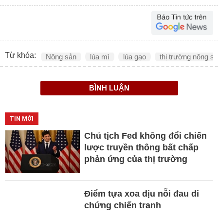
Từ khóa:
Nông sản
lúa mì
lúa gạo
thị trường nông s
BÌNH LUẬN
TIN MỚI
Chủ tịch Fed không đổi chiến
lược truyền thông bất chấp
phản ứng của thị trường
Điểm tựa xoa dịu nỗi đau di
chứng chiến tranh