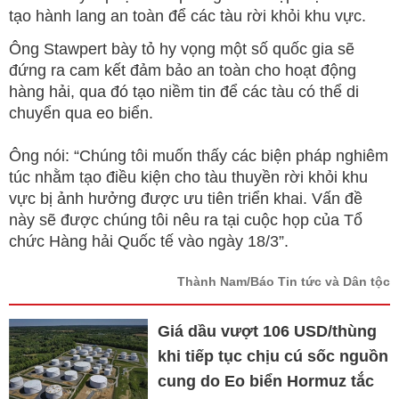
tạo hành lang an toàn để các tàu rời khỏi khu vực.
Ông Stawpert bày tỏ hy vọng một số quốc gia sẽ
đứng ra cam kết đảm bảo an toàn cho hoạt động
hàng hải, qua đó tạo niềm tin để các tàu có thể di
chuyển qua eo biển.
Ông nói: “Chúng tôi muốn thấy các biện pháp nghiêm
túc nhằm tạo điều kiện cho tàu thuyền rời khỏi khu
vực bị ảnh hưởng được ưu tiên triển khai. Vấn đề
này sẽ được chúng tôi nêu ra tại cuộc họp của Tổ
chức Hàng hải Quốc tế vào ngày 18/3”.
Thành Nam/Báo Tin tức và Dân tộc
Giá dầu vượt 106 USD/thùng
khi tiếp tục chịu cú sốc nguồn
cung do Eo biển Hormuz tắc