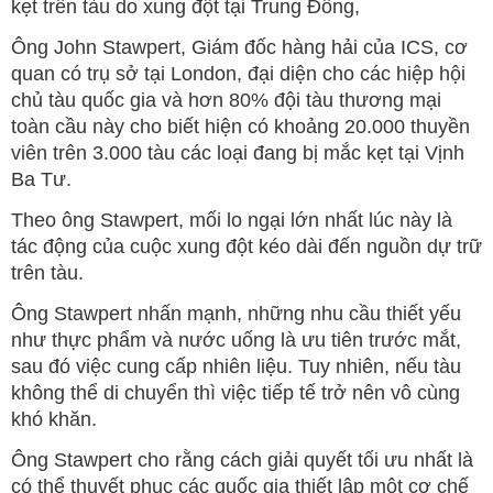
kẹt trên tàu do xung đột tại Trung Đông,
Ông John Stawpert, Giám đốc hàng hải của ICS, cơ
quan có trụ sở tại London, đại diện cho các hiệp hội
chủ tàu quốc gia và hơn 80% đội tàu thương mại
toàn cầu này cho biết hiện có khoảng 20.000 thuyền
viên trên 3.000 tàu các loại đang bị mắc kẹt tại Vịnh
Ba Tư.
Theo ông Stawpert, mối lo ngại lớn nhất lúc này là
tác động của cuộc xung đột kéo dài đến nguồn dự trữ
trên tàu.
Ông Stawpert nhấn mạnh, những nhu cầu thiết yếu
như thực phẩm và nước uống là ưu tiên trước mắt,
sau đó việc cung cấp nhiên liệu. Tuy nhiên, nếu tàu
không thể di chuyển thì việc tiếp tế trở nên vô cùng
khó khăn.
Ông Stawpert cho rằng cách giải quyết tối ưu nhất là
có thể thuyết phục các quốc gia thiết lập một cơ chế