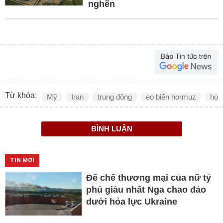
nghẽn
Từ khóa:
Mỹ
Iran
trung đông
eo biển hormuz
hor
BÌNH LUẬN
TIN MỚI
Đế chế thương mại của nữ tỷ
phú giàu nhất Nga chao đảo
dưới hỏa lực Ukraine