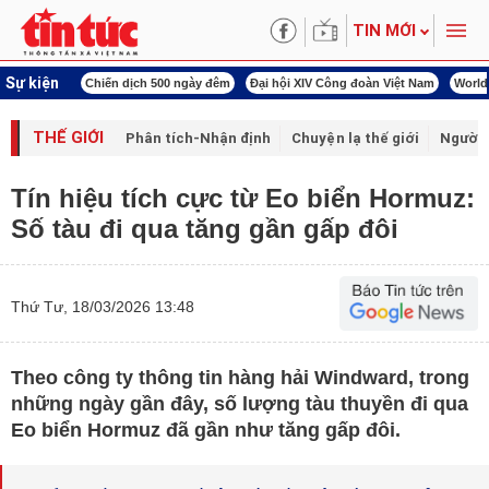
TIN MỚI
Sự kiện
00 ngày đêm
Đại hội XIV Công đoàn Việt Nam
World Cup 2026
Kỳ họp thứ nhấ
THẾ GIỚI
Phân tích-Nhận định
Chuyện lạ thế giới
Người 
Tín hiệu tích cực từ Eo biển Hormuz:
Số tàu đi qua tăng gần gấp đôi
Thứ Tư, 18/03/2026 13:48
Theo công ty thông tin hàng hải Windward, trong
những ngày gần đây, số lượng tàu thuyền đi qua
Eo biển Hormuz đã gần như tăng gấp đôi.