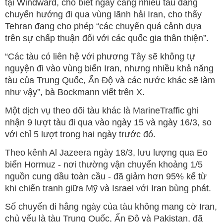
tại Windward, cho biết ngày càng nhiều tàu đang
chuyển hướng đi qua vùng lãnh hải Iran, cho thấy
Tehran đang cho phép “các chuyến quá cảnh dựa
trên sự chấp thuận đối với các quốc gia thân thiện”.
“Các tàu có liên hệ với phương Tây sẽ không tự
nguyện đi vào vùng biển Iran, nhưng nhiều khả năng
tàu của Trung Quốc, Ấn Độ và các nước khác sẽ làm
như vậy”, bà Bockmann viết trên X.
Một dịch vụ theo dõi tàu khác là MarineTraffic ghi
nhận 9 lượt tàu đi qua vào ngày 15 và ngày 16/3, so
với chỉ 5 lượt trong hai ngày trước đó.
Theo kênh Al Jazeera ngày 18/3, lưu lượng qua Eo
biển Hormuz - nơi thường vận chuyển khoảng 1/5
nguồn cung dầu toàn cầu - đã giảm hơn 95% kể từ
khi chiến tranh giữa Mỹ và Israel với Iran bùng phát.
Số chuyến đi hằng ngày của tàu không mang cờ Iran,
chủ yếu là tàu Trung Quốc, Ấn Độ và Pakistan, đã