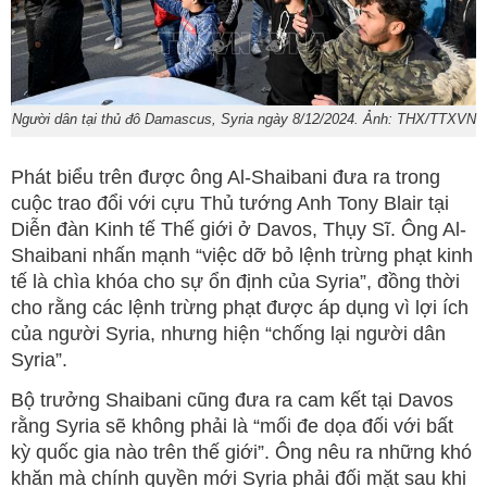
Người dân tại thủ đô Damascus, Syria ngày 8/12/2024. Ảnh: THX/TTXVN
Phát biểu trên được ông Al-Shaibani đưa ra trong
cuộc trao đổi với cựu Thủ tướng Anh Tony Blair tại
Diễn đàn Kinh tế Thế giới ở Davos, Thụy Sĩ. Ông Al-
Shaibani nhấn mạnh “việc dỡ bỏ lệnh trừng phạt kinh
tế là chìa khóa cho sự ổn định của Syria”, đồng thời
cho rằng các lệnh trừng phạt được áp dụng vì lợi ích
của người Syria, nhưng hiện “chống lại người dân
Syria”.
Bộ trưởng Shaibani cũng đưa ra cam kết tại Davos
rằng Syria sẽ không phải là “mối đe dọa đối với bất
kỳ quốc gia nào trên thế giới”. Ông nêu ra những khó
khăn mà chính quyền mới Syria phải đối mặt sau khi