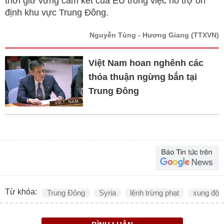
thời giữ vững cam kết của EU trong việc hỗ trợ ổn
định khu vực Trung Đông.
Nguyễn Tùng - Hương Giang
(TTXVN)
Việt Nam hoan nghênh các
thỏa thuận ngừng bắn tại
Trung Đông
Từ khóa:
Trung Đông
Syria
lệnh trừng phạt
xung đột