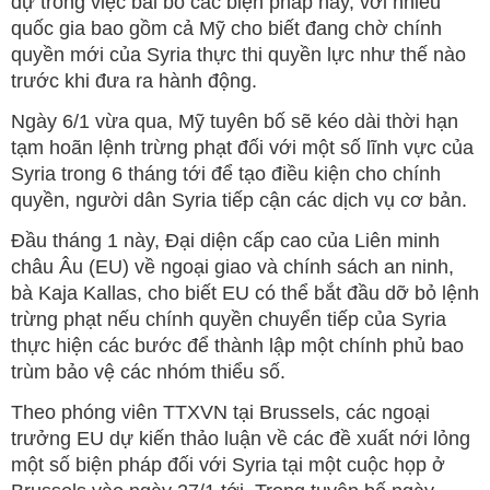
dự trong việc bãi bỏ các biện pháp này, với nhiều
quốc gia bao gồm cả Mỹ cho biết đang chờ chính
quyền mới của Syria thực thi quyền lực như thế nào
trước khi đưa ra hành động.
Ngày 6/1 vừa qua, Mỹ tuyên bố sẽ kéo dài thời hạn
tạm hoãn lệnh trừng phạt đối với một số lĩnh vực của
Syria trong 6 tháng tới để tạo điều kiện cho chính
quyền, người dân Syria tiếp cận các dịch vụ cơ bản.
Đầu tháng 1 này, Đại diện cấp cao của Liên minh
châu Âu (EU) về ngoại giao và chính sách an ninh,
bà Kaja Kallas, cho biết EU có thể bắt đầu dỡ bỏ lệnh
trừng phạt nếu chính quyền chuyển tiếp của Syria
thực hiện các bước để thành lập một chính phủ bao
trùm bảo vệ các nhóm thiểu số.
Theo phóng viên TTXVN tại Brussels, các ngoại
trưởng EU dự kiến thảo luận về các đề xuất nới lỏng
một số biện pháp đối với Syria tại một cuộc họp ở