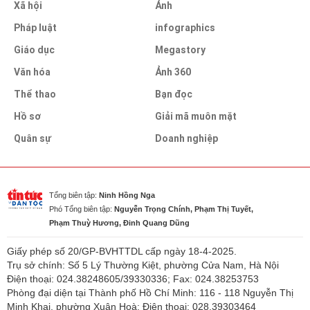
Xã hội
Ảnh
Pháp luật
infographics
Giáo dục
Megastory
Văn hóa
Ảnh 360
Thể thao
Bạn đọc
Hồ sơ
Giải mã muôn mặt
Quân sự
Doanh nghiệp
Tổng biên tập:
Ninh Hồng Nga
Phó Tổng biên tập:
Nguyễn Trọng Chính, Phạm Thị Tuyết,
Phạm Thuỳ Hương, Đinh Quang Dũng
Giấy phép số 20/GP-BVHTTDL cấp ngày 18-4-2025.
Trụ sở chính: Số 5 Lý Thường Kiệt, phường Cửa Nam, Hà Nội
Điện thoại: 024.38248605/39330336; Fax: 024.38253753
Phòng đại diện tại Thành phố Hồ Chí Minh: 116 - 118 Nguyễn Thị
Minh Khai, phường Xuân Hoà; Điện thoại: 028.39303464