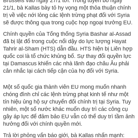
Brussels vào ngày 27/1 tới. Trong tuyên bố ngày
21/1, bà Kallas bày tỏ hy vọng một thỏa thuận chính
trị về việc nới lỏng các lệnh trừng phạt đối với Syria
sẽ được thông qua trong cuộc họp ngoại trưởng EU.
Chính quyền của Tổng thống Syria Bashar al-Assad
đã bị lật đổ trong cuộc nổi dậy do lực lượng Hayat
Tahrir al-Sham (HTS) dẫn đầu. HTS hiện bị Liên hợp
quốc coi là tổ chức khủng bố. Sự thay đổi quyền lực
tại Damascus khiến các nhà lãnh đạo châu Âu phải
cân nhắc lại cách tiếp cận của họ đối với Syria.
Một số quốc gia thành viên EU mong muốn nhanh
chóng đình chỉ các lệnh trừng phạt kinh tế như một
tín hiệu ủng hộ sự chuyển đổi chính trị tại Syria. Tuy
nhiên, một số nước khác muốn duy trì các công cụ
gây áp lực để đảm bảo EU vẫn có thể duy trì tầm ảnh
hưởng đối với chính quyền mới.
Trả lời phỏng vấn báo giới, bà Kallas nhấn mạnh: