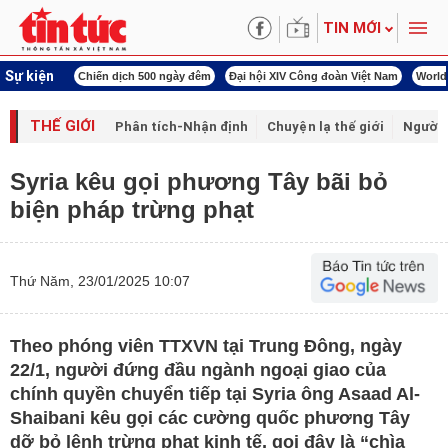
TIN MỚI
Sự kiện
00 ngày đêm
Đại hội XIV Công đoàn Việt Nam
World Cup 2026
Kỳ họp thứ nhấ
THẾ GIỚI
Phân tích-Nhận định
Chuyện lạ thế giới
Người 
Syria kêu gọi phương Tây bãi bỏ
biện pháp trừng phạt
Thứ Năm, 23/01/2025 10:07
Theo phóng viên TTXVN tại Trung Đông, ngày
22/1, người đứng đầu ngành ngoại giao của
chính quyền chuyển tiếp tại Syria ông Asaad Al-
Shaibani kêu gọi các cường quốc phương Tây
dỡ bỏ lệnh trừng phạt kinh tế, gọi đây là “chìa