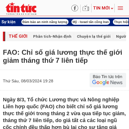
TIN MỚI
Sự kiện
ội khóa XVI
Đảm bảo an ninh năng lượng
Mỹ - Israel tấn công Iran
Thực hiện
THẾ GIỚI
Phân tích-Nhận định
Chuyện lạ thế giới
Người 
FAO: Chỉ số giá lương thực thế giới
giảm tháng thứ 7 liên tiếp
Thứ Sáu, 08/03/2024 19:28
Ngày 8/3, Tổ chức Lương thực và Nông nghiệp
Liên hợp quốc (FAO) cho biết chỉ số giá lương
thực thế giới trong tháng 2 vừa qua tiếp tục giảm,
tháng thứ 7 liên tiếp, do giá tất cả các loại ngũ
cốc chính đều thấp hơn bù lại cho sự tăng giá