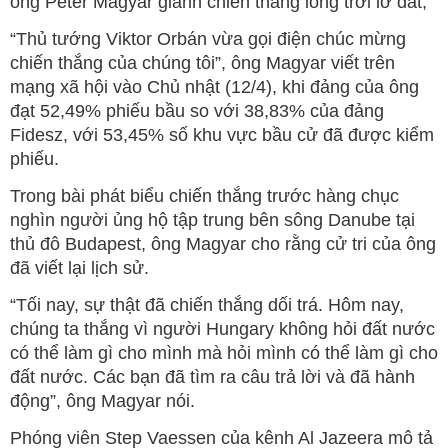
ông Peter Magyar giành chiến thắng long trời lở đất,
“Thủ tướng Viktor Orbán vừa gọi điện chúc mừng
chiến thắng của chúng tôi”, ông Magyar viết trên
mạng xã hội vào Chủ nhật (12/4), khi đảng của ông
đạt 52,49% phiếu bầu so với 38,83% của đảng
Fidesz, với 53,45% số khu vực bầu cử đã được kiểm
phiếu.
Trong bài phát biểu chiến thắng trước hàng chục
nghìn người ủng hộ tập trung bên sông Danube tại
thủ đô Budapest, ông Magyar cho rằng cử tri của ông
đã viết lại lịch sử.
“Tối nay, sự thật đã chiến thắng dối trá. Hôm nay,
chúng ta thắng vì người Hungary không hỏi đất nước
có thể làm gì cho mình mà hỏi mình có thể làm gì cho
đất nước. Các bạn đã tìm ra câu trả lời và đã hành
động”, ông Magyar nói.
Phóng viên Step Vaessen của kênh Al Jazeera mô tả