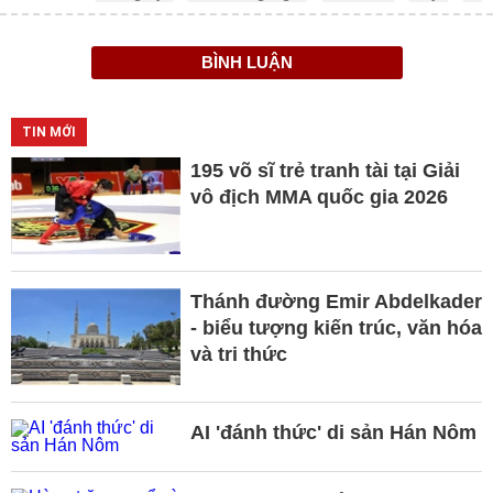
BÌNH LUẬN
TIN MỚI
195 võ sĩ trẻ tranh tài tại Giải
vô địch MMA quốc gia 2026
Thánh đường Emir Abdelkader
- biểu tượng kiến trúc, văn hóa
và tri thức
AI 'đánh thức' di sản Hán Nôm