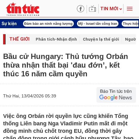
TIN MỚI
Sự kiện
ội khóa XVI
Đảm bảo an ninh năng lượng
Mỹ - Israel tấn công Iran
Thực hiện
THẾ GIỚI
Phân tích-Nhận định
Chuyện lạ thế giới
Người 
Bầu cử Hungary: Thủ tướng Orbán
thừa nhận thất bại 'đau đớn’, kết
thúc 16 năm cầm quyền
Thứ Hai, 13/04/2026 05:39
Việc ông Orbán rời quyền lực cũng khiến Tổng
thống Liên bang Nga Vladimir Putin mất đi một
đồng minh chủ chốt trong EU, đồng thời gây
chấn động trong giới cánh hữu phương Tây, bao