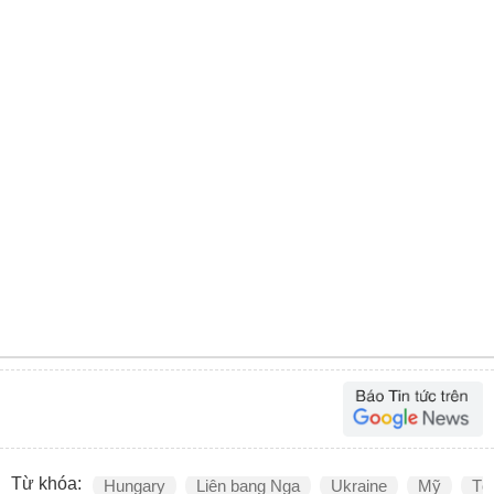
Từ khóa:
Hungary
Liên bang Nga
Ukraine
Mỹ
Tổ