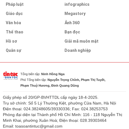
Pháp luật
infographics
Giáo dục
Megastory
Văn hóa
Ảnh 360
Thể thao
Bạn đọc
Hồ sơ
Giải mã muôn mặt
Quân sự
Doanh nghiệp
Tổng biên tập:
Ninh Hồng Nga
Phó Tổng biên tập:
Nguyễn Trọng Chính, Phạm Thị Tuyết,
Phạm Thuỳ Hương, Đinh Quang Dũng
Giấy phép số 20/GP-BVHTTDL cấp ngày 18-4-2025.
Trụ sở chính: Số 5 Lý Thường Kiệt, phường Cửa Nam, Hà Nội
Điện thoại: 024.38248605/39330336; Fax: 024.38253753
Phòng đại diện tại Thành phố Hồ Chí Minh: 116 - 118 Nguyễn Thị
Minh Khai, phường Xuân Hoà; Điện thoại: 028.39303464
Email: toasoantintuc@gmail.com