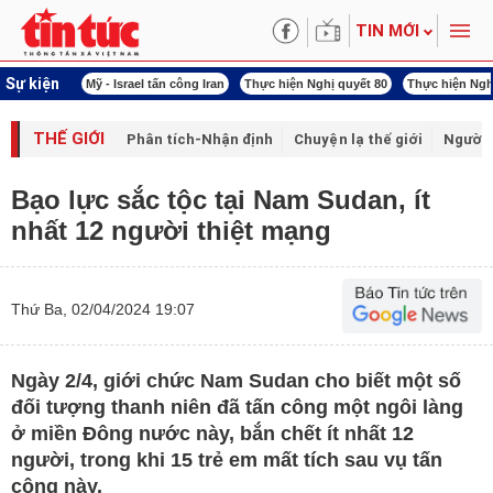
TIN MỚI
Sự kiện
ấn công Iran
Thực hiện Nghị quyết 80
Thực hiện Nghị quyết 79
Xuân Bính Ng
THẾ GIỚI
Phân tích-Nhận định
Chuyện lạ thế giới
Người 
Bạo lực sắc tộc tại Nam Sudan, ít
nhất 12 người thiệt mạng
Thứ Ba, 02/04/2024 19:07
Ngày 2/4, giới chức Nam Sudan cho biết một số
đối tượng thanh niên đã tấn công một ngôi làng
ở miền Đông nước này, bắn chết ít nhất 12
người, trong khi 15 trẻ em mất tích sau vụ tấn
công này.