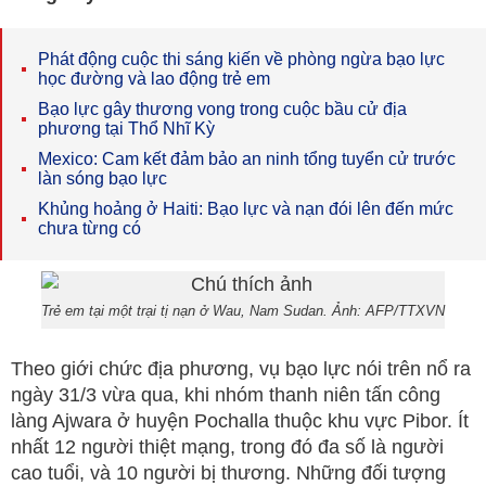
Phát động cuộc thi sáng kiến về phòng ngừa bạo lực
học đường và lao động trẻ em
Bạo lực gây thương vong trong cuộc bầu cử địa
phương tại Thổ Nhĩ Kỳ
Mexico: Cam kết đảm bảo an ninh tổng tuyển cử trước
làn sóng bạo lực
Khủng hoảng ở Haiti: Bạo lực và nạn đói lên đến mức
chưa từng có
Trẻ em tại một trại tị nạn ở Wau, Nam Sudan. Ảnh: AFP/TTXVN
Theo giới chức địa phương, vụ bạo lực nói trên nổ ra
ngày 31/3 vừa qua, khi nhóm thanh niên tấn công
làng Ajwara ở huyện Pochalla thuộc khu vực Pibor. Ít
nhất 12 người thiệt mạng, trong đó đa số là người
cao tuổi, và 10 người bị thương. Những đối tượng