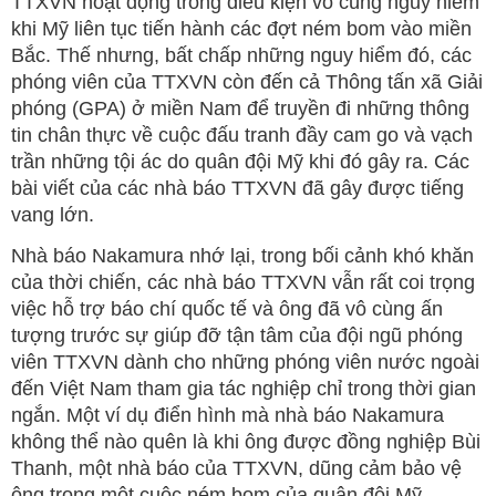
TTXVN hoạt động trong điều kiện vô cùng nguy hiểm
khi Mỹ liên tục tiến hành các đợt ném bom vào miền
Bắc. Thế nhưng, bất chấp những nguy hiểm đó, các
phóng viên của TTXVN còn đến cả Thông tấn xã Giải
phóng (GPA) ở miền Nam để truyền đi những thông
tin chân thực về cuộc đấu tranh đầy cam go và vạch
trần những tội ác do quân đội Mỹ khi đó gây ra. Các
bài viết của các nhà báo TTXVN đã gây được tiếng
vang lớn.
Nhà báo Nakamura nhớ lại, trong bối cảnh khó khăn
của thời chiến, các nhà báo TTXVN vẫn rất coi trọng
việc hỗ trợ báo chí quốc tế và ông đã vô cùng ấn
tượng trước sự giúp đỡ tận tâm của đội ngũ phóng
viên TTXVN dành cho những phóng viên nước ngoài
đến Việt Nam tham gia tác nghiệp chỉ trong thời gian
ngắn. Một ví dụ điển hình mà nhà báo Nakamura
không thể nào quên là khi ông được đồng nghiệp Bùi
Thanh, một nhà báo của TTXVN, dũng cảm bảo vệ
ông trong một cuộc ném bom của quân đội Mỹ.