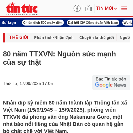
TIN MỚI
Sự kiện
 dịch 500 ngày đêm
Đại hội XIV Công đoàn Việt Nam
World Cup 2026
Kỳ họp 
THẾ GIỚI
Phân tích-Nhận định
Chuyện lạ thế giới
Người 
80 năm TTXVN: Nguồn sức mạnh
của sự thật
Thứ Tư, 17/09/2025 17:05
Nhân dịp kỷ niệm 80 năm thành lập Thông tấn xã
Việt Nam (15/9/1945 – 15/9/2025), phóng viên
TTXVN đã phỏng vấn ông Nakamura Goro, một
nhà báo nổi tiếng của Nhật Bản có quan hệ gắn
bó chặt chẽ với Việt Nam.