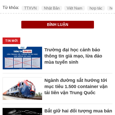
Từ khóa:
TTXVN
Nhật Bản
Việt Nam
hợp tác
hòa
BÌNH LUẬN
TIN MỚI
Trường đại học cảnh báo
thông tin giả mạo, lừa đảo
mùa tuyển sinh
Ngành đường sắt hướng tới
mục tiêu 1.500 container vận
tải liên vận Trung Quốc
Bắt giữ hai đối tượng mua bán