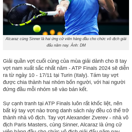
Alcaraz cùng Sinner là hai ứng cử viên hàng đầu cho chức vô địch giải
đấu năm nay. Ảnh: DM
Giải quần vợt cuối cùng của mùa giải dành cho 8 tay
vợt nam xuất sắc nhất năm - ATP Finals 2024 sẽ diễn
ra từ ngày 10 - 17/11 tại Turin (Italy). Tám tay vợt
được chia thành hai nhóm bốn người, với hai người
đứng đầu mỗi nhóm sẽ vào bán kết.
Sự cạnh tranh tại ATP Finals luôn rất khốc liệt, nên
bất kỳ tay vợt nào trong danh sách này đều có thể trở
thành nhà vô địch. Tay vợt Alexander Zverev - nhà vô
địch Paris Masters, cùng Sinner, Alcaraz là ứng cử
viên hàng đầu cho chức vô địch giải đấu năm nay.