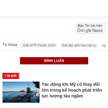
Từ khóa:
Giải ATP Finals 2024
Bát đại anh hào hội tụ
quầ
BÌNH LUẬN
TIN MỚI
Tác động khi Mỹ có thay đổi
lớn trong kế hoạch phát triển
lực lượng tàu ngầm