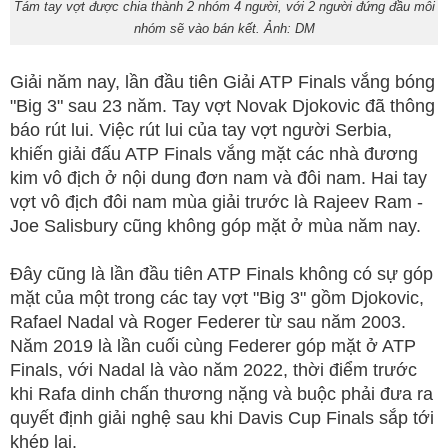
Tám tay vợt được chia thành 2 nhóm 4 người, với 2 người đứng đầu mỗi
nhóm sẽ vào bán kết. Ảnh: DM
Giải năm nay, lần đầu tiên Giải ATP Finals vắng bóng
"Big 3" sau 23 năm. Tay vợt Novak Djokovic đã thông
báo rút lui. Việc rút lui của tay vợt người Serbia,
khiến giải đấu ATP Finals vắng mặt các nhà đương
kim vô địch ở nội dung đơn nam và đôi nam. Hai tay
vợt vô địch đôi nam mùa giải trước là Rajeev Ram -
Joe Salisbury cũng không góp mặt ở mùa năm nay.
Đây cũng là lần đầu tiên ATP Finals không có sự góp
mặt của một trong các tay vợt "Big 3" gồm Djokovic,
Rafael Nadal và Roger Federer từ sau năm 2003.
Năm 2019 là lần cuối cùng Federer góp mặt ở ATP
Finals, với Nadal là vào năm 2022, thời điểm trước
khi Rafa dinh chấn thương nặng và buộc phải đưa ra
quyết định giải nghệ sau khi Davis Cup Finals sắp tới
khép lại.