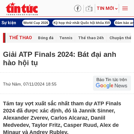
TIN MỚI
Sự kiện
ld Cup 2026
Kỳ họp thứ nhất Quốc hội khóa XVI
Đảm bảo an ninh năng lượng
THỂ THAO
Bóng đá
Tennis
Thể thao 24h
Chuyện thể 
Giải ATP Finals 2024: Bát đại anh
hào hội tụ
Thứ Năm, 07/11/2024 18:55
Tám tay vợt xuất sắc nhất tham dự ATP Finals
2024 đã được xác định, đó là Jannik Sinner,
Alexander Zverev, Carlos Alcaraz, Daniil
Medvedev, Taylor Fritz, Casper Ruud, Alex de
Minaur và Andrey Rublev.