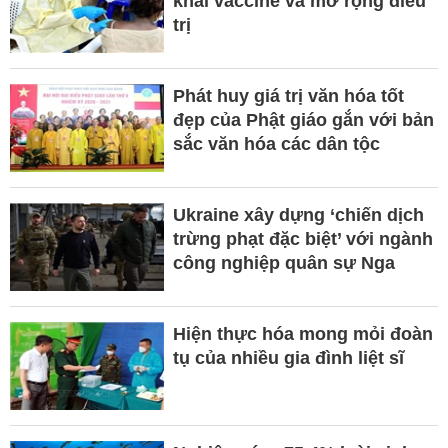
khai vaccine và mở rộng điều
trị
Phát huy giá trị văn hóa tốt
đẹp của Phật giáo gắn với bản
sắc văn hóa các dân tộc
Ukraine xây dựng ‘chiến dịch
trừng phạt đặc biệt’ với ngành
công nghiệp quân sự Nga
Hiện thực hóa mong mỏi đoàn
tụ của nhiều gia đình liệt sĩ