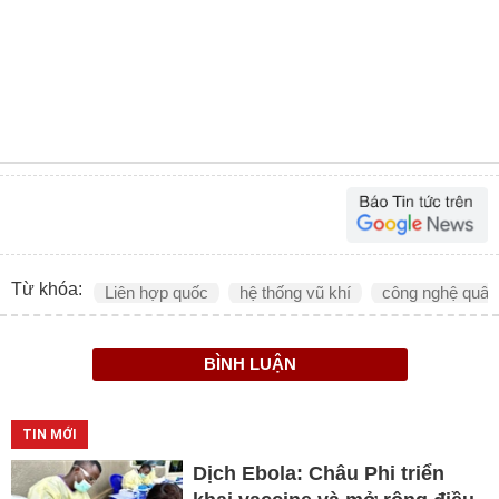
Từ khóa:
Liên hợp quốc
hệ thống vũ khí
công nghệ quân
BÌNH LUẬN
TIN MỚI
Dịch Ebola: Châu Phi triển