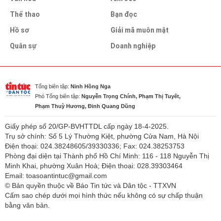
Thể thao
Bạn đọc
Hồ sơ
Giải mã muôn mặt
Quân sự
Doanh nghiệp
Tổng biên tập:
Ninh Hồng Nga
Phó Tổng biên tập:
Nguyễn Trọng Chính, Phạm Thị Tuyết,
Phạm Thuỳ Hương, Đinh Quang Dũng
Giấy phép số 20/GP-BVHTTDL cấp ngày 18-4-2025.
Trụ sở chính: Số 5 Lý Thường Kiệt, phường Cửa Nam, Hà Nội
Điện thoại: 024.38248605/39330336; Fax: 024.38253753
Phòng đại diện tại Thành phố Hồ Chí Minh: 116 - 118 Nguyễn Thị
Minh Khai, phường Xuân Hoà; Điện thoại: 028.39303464
Email: toasoantintuc@gmail.com
© Bản quyền thuộc về Báo Tin tức và Dân tộc - TTXVN
Cấm sao chép dưới mọi hình thức nếu không có sự chấp thuận
bằng văn bản.