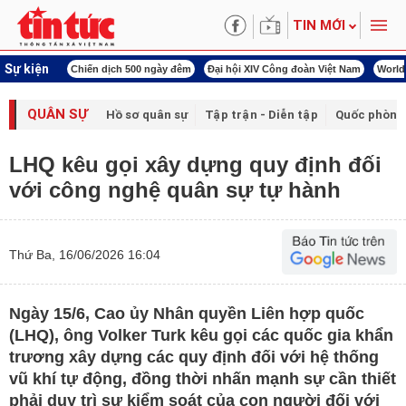
TIN MỚI
Sự kiện
í cách mạng
Chiến dịch 500 ngày đêm
Đại hội XIV Công đoàn Việt Nam
World
QUÂN SỰ
Hồ sơ quân sự
Tập trận - Diễn tập
Quốc phòng
LHQ kêu gọi xây dựng quy định đối
với công nghệ quân sự tự hành
Thứ Ba, 16/06/2026 16:04
Ngày 15/6, Cao ủy Nhân quyền Liên hợp quốc
(LHQ), ông Volker Turk kêu gọi các quốc gia khẩn
trương xây dựng các quy định đối với hệ thống
vũ khí tự động, đồng thời nhấn mạnh sự cần thiết
phải duy trì sự kiểm soát của con người đối với