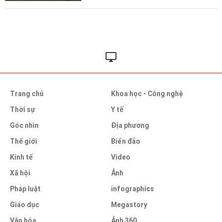
Trang chủ
Khoa học - Công nghệ
Thời sự
Y tế
Góc nhìn
Địa phương
Thế giới
Biển đảo
Kinh tế
Video
Xã hội
Ảnh
Pháp luật
infographics
Giáo dục
Megastory
Văn hóa
Ảnh 360