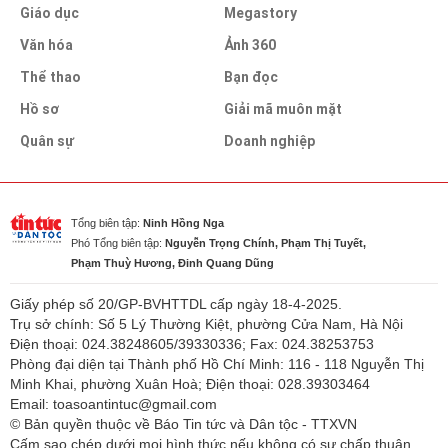
Giáo dục
Megastory
Văn hóa
Ảnh 360
Thể thao
Bạn đọc
Hồ sơ
Giải mã muôn mặt
Quân sự
Doanh nghiệp
Tổng biên tập:
Ninh Hồng Nga
Phó Tổng biên tập:
Nguyễn Trọng Chính, Phạm Thị Tuyết,
Phạm Thuỳ Hương, Đinh Quang Dũng
Giấy phép số 20/GP-BVHTTDL cấp ngày 18-4-2025.
Trụ sở chính: Số 5 Lý Thường Kiệt, phường Cửa Nam, Hà Nội
Điện thoại: 024.38248605/39330336; Fax: 024.38253753
Phòng đại diện tại Thành phố Hồ Chí Minh: 116 - 118 Nguyễn Thị
Minh Khai, phường Xuân Hoà; Điện thoại: 028.39303464
Email: toasoantintuc@gmail.com
© Bản quyền thuộc về Báo Tin tức và Dân tộc - TTXVN
Cấm sao chép dưới mọi hình thức nếu không có sự chấp thuận