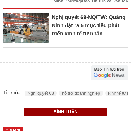
Minh Phương/Báo Tin tức và Dân tộc
Nghị quyết 68-NQ/TW: Quảng
Ninh đặt ra 5 mục tiêu phát
triển kinh tế tư nhân
Từ khóa:
Nghị quyết 68
hỗ trợ doanh nghiệp
kinh tế tư n
BÌNH LUẬN
TIN MỚI