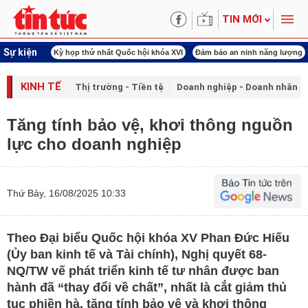
TIN MỚI
Sự kiện
ld Cup 2026
Kỳ họp thứ nhất Quốc hội khóa XVI
Đảm bảo an ninh năng lượng
KINH TẾ
Thị trường - Tiền tệ
Doanh nghiệp - Doanh nhân
Tăng tính bảo vệ, khơi thông nguồn
lực cho doanh nghiệp
Thứ Bảy, 16/08/2025 10:33
Theo Đại biểu Quốc hội khóa XV Phan Đức Hiếu
(Ủy ban kinh tế và Tài chính), Nghị quyết 68-
NQ/TW vế phát triển kinh tế tư nhân được ban
hành đã “thay đổi về chất”, nhất là cắt giảm thủ
tục phiền hà, tăng tính bảo vệ và khơi thông