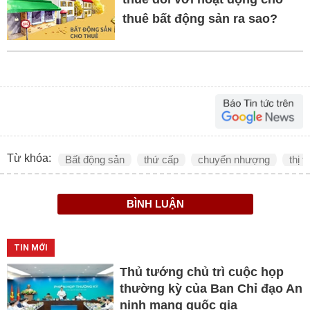
thuê bất động sản ra sao?
Từ khóa:
Bất động sản
thứ cấp
chuyển nhượng
thị 
BÌNH LUẬN
TIN MỚI
Thủ tướng chủ trì cuộc họp
thường kỳ của Ban Chỉ đạo An
ninh mạng quốc gia