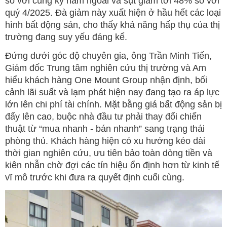
so với cùng kỳ năm ngoái và sụt giảm tới 48% so với
quý 4/2025. Đà giảm này xuất hiện ở hầu hết các loại
hình bất động sản, cho thấy khả năng hấp thụ của thị
trường đang suy yếu đáng kể.
Đứng dưới góc độ chuyên gia, ông Trần Minh Tiến,
Giám đốc Trung tâm nghiên cứu thị trường và Am
hiểu khách hàng One Mount Group nhận định, bối
cảnh lãi suất và lạm phát hiện nay đang tạo ra áp lực
lớn lên chi phí tài chính. Mặt bằng giá bất động sản bị
đẩy lên cao, buộc nhà đầu tư phải thay đổi chiến
thuật từ “mua nhanh - bán nhanh” sang trạng thái
phòng thủ. Khách hàng hiện có xu hướng kéo dài
thời gian nghiên cứu, ưu tiên bảo toàn dòng tiền và
kiên nhẫn chờ đợi các tín hiệu ổn định hơn từ kinh tế
vĩ mô trước khi đưa ra quyết định cuối cùng.