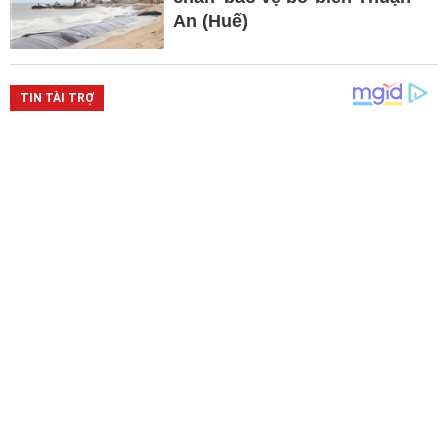
An (Huế)