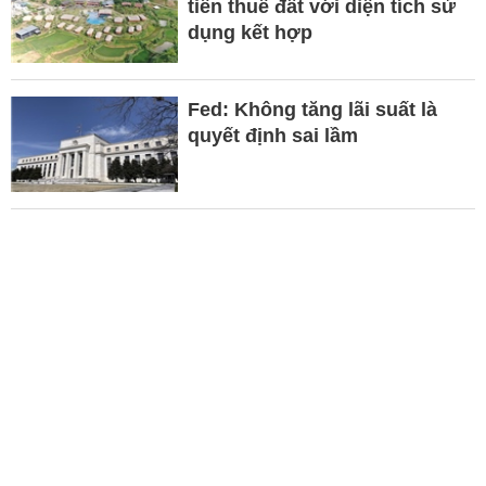
tiền thuê đất với diện tích sử
dụng kết hợp
Fed: Không tăng lãi suất là
quyết định sai lầm