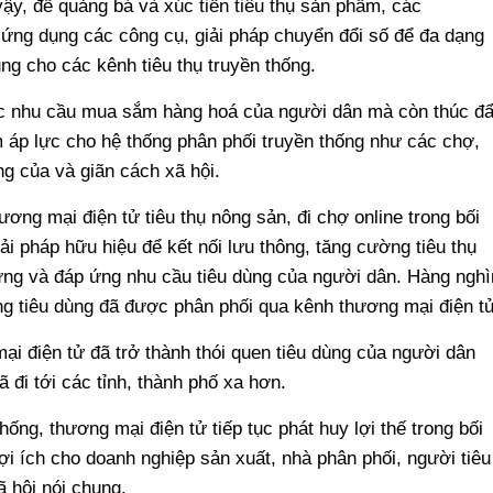
vậy, để quảng bá và xúc tiến tiêu thụ sản phẩm, các
g ứng dụng các công cụ, giải pháp chuyển đổi số để đa dạng
g cho các kênh tiêu thụ truyền thống.
 nhu cầu mua sắm hàng hoá của người dân mà còn thúc đ
m áp lực cho hệ thống phân phối truyền thống như các chợ,
ng của và giãn cách xã hội.
ương mại điện tử tiêu thụ nông sản, đi chợ online trong bối
ải pháp hữu hiệu để kết nối lưu thông, tăng cường tiêu thụ
ứng và đáp ứng nhu cầu tiêu dùng của người dân. Hàng nghì
àng tiêu dùng đã được phân phối qua kênh thương mại điện tử
mại điện tử đã trở thành thói quen tiêu dùng của người dân
 đi tới các tỉnh, thành phố xa hơn.
ống, thương mại điện tử tiếp tục phát huy lợi thế trong bối
lợi ích cho doanh nghiệp sản xuất, nhà phân phối, người tiêu
ã hội nói chung.