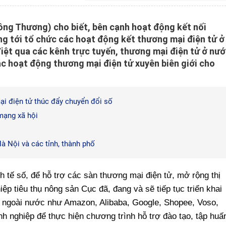
ông Thương) cho biết, bên cạnh hoạt động kết nối
g tới tổ chức các hoạt động kết thương mại điện tử ở
iệt qua các kênh trực tuyến, thương mại điện tử ở nư
c hoạt động thương mại điện tử xuyên biên giới cho
i điện tử thúc đẩy chuyển đổi số
mạng xã hội
 Nội và các tỉnh, thành phố
 tế số, để hỗ trợ các sàn thương mại điện tử, mở rộng thị
ệp tiêu thụ nông sản Cục đã, đang và sẽ tiếp tục triển khai
và ngoài nước như Amazon, Alibaba, Google, Shopee, Voso,
nh nghiệp để thực hiện chương trình hỗ trợ đào tạo, tập huấ