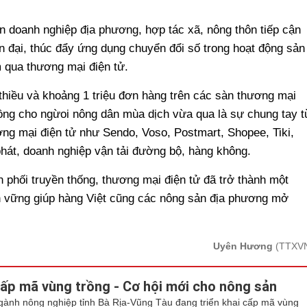
n doanh nghiệp địa phương, hợp tác xã, nông thôn tiếp cận
n đại, thúc đẩy ứng dụng chuyển đổi số trong hoạt động sản
m qua thương mại điện tử.
 thiều và khoảng 1 triệu đơn hàng trên các sàn thương mại
đồng cho ngừoi nông dân mùa dịch vừa qua là sự chung tay t
ơng mại điện tử như Sendo, Voso, Postmart, Shopee, Tiki,
át, doanh nghiệp vận tải đường bộ, hàng không.
 phối truyền thống, thương mại điện tử đã trở thành một
ền vững giúp hàng Việt cũng các nông sản địa phương mở
Uyên Hương
(TTXV
ấp mã vùng trồng - Cơ hội mới cho nông sản
gành nông nghiệp tỉnh Bà Rịa-Vũng Tàu đang triển khai cấp mã vùng