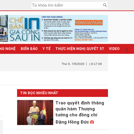
NG NGHỆ
BIỂN ĐẢO
Y TẾ
THỰC HIỆN NGHỊ QUYẾT 57
VIDEO
Thứ 6
, 7/8/2026
| 8:17:09
TIN ĐỌC NHIỀU NHẤT
Trao quyết định thăng
quân hàm Thượng
tướng cho đồng chí
Đặng Hồng Đức