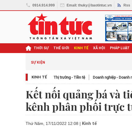
0914.914.999
Email: thuky@baotintuc.vn
Rss
THỜI SỰ
THẾ GIỚI
KINH TẾ
XÃ HỘI
PHÁP LUẬT
SỰ KIỆN
KINH TẾ
Thị trường - Tiền tệ
Doanh nghiệp - Doanh 
Kết nối quảng bá và t
kênh phân phối trực 
Kinh tế
Thứ Năm, 17/11/2022 12:08
|