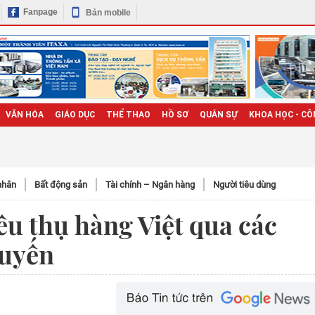
Fanpage
Bản mobile
VĂN HÓA
GIÁO DỤC
THỂ THAO
HỒ SƠ
QUÂN SỰ
KHOA HỌC - CÔ
nhân
Bất động sản
Tài chính – Ngân hàng
Người tiêu dùng
iêu thụ hàng Việt qua các
tuyến