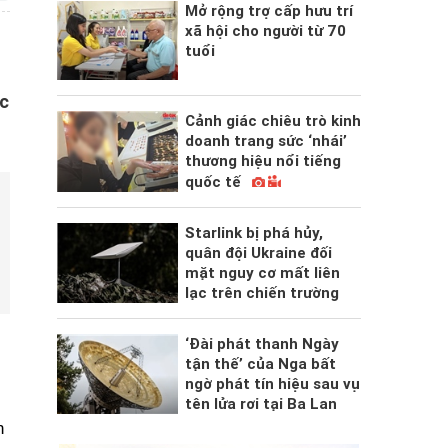
Mở rộng trợ cấp hưu trí
xã hội cho người từ 70
tuổi
ớc
Cảnh giác chiêu trò kinh
doanh trang sức ‘nhái’
thương hiệu nổi tiếng
quốc tế
Starlink bị phá hủy,
quân đội Ukraine đối
mặt nguy cơ mất liên
lạc trên chiến trường
‘Đài phát thanh Ngày
tận thế’ của Nga bất
ngờ phát tín hiệu sau vụ
tên lửa rơi tại Ba Lan
n