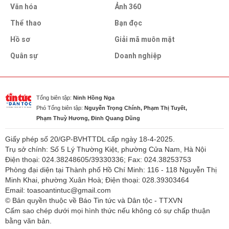
Văn hóa
Ảnh 360
Thể thao
Bạn đọc
Hồ sơ
Giải mã muôn mặt
Quân sự
Doanh nghiệp
Tổng biên tập:
Ninh Hồng Nga
Phó Tổng biên tập:
Nguyễn Trọng Chính, Phạm Thị Tuyết,
Phạm Thuỳ Hương, Đinh Quang Dũng
Giấy phép số 20/GP-BVHTTDL cấp ngày 18-4-2025.
Trụ sở chính: Số 5 Lý Thường Kiệt, phường Cửa Nam, Hà Nội
Điện thoại: 024.38248605/39330336; Fax: 024.38253753
Phòng đại diện tại Thành phố Hồ Chí Minh: 116 - 118 Nguyễn Thị
Minh Khai, phường Xuân Hoà; Điện thoại: 028.39303464
Email: toasoantintuc@gmail.com
© Bản quyền thuộc về Báo Tin tức và Dân tộc - TTXVN
Cấm sao chép dưới mọi hình thức nếu không có sự chấp thuận
bằng văn bản.