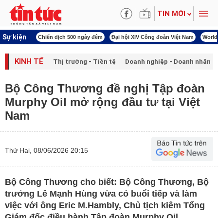
TIN MỚI
Sự kiện
 cách mạng
Chiến dịch 500 ngày đêm
Đại hội XIV Công đoàn Việt Nam
World 
KINH TẾ
Thị trường - Tiền tệ
Doanh nghiệp - Doanh nhân
Bộ Công Thương đề nghị Tập đoàn
Murphy Oil mở rộng đầu tư tại Việt
Nam
Thứ Hai, 08/06/2026 20:15
Bộ Công Thương cho biết: Bộ Công Thương, Bộ
trưởng Lê Mạnh Hùng vừa có buổi tiếp và làm
việc với ông Eric M.Hambly, Chủ tịch kiêm Tổng
Giám đốc điều hành Tập đoàn Murphy Oil.