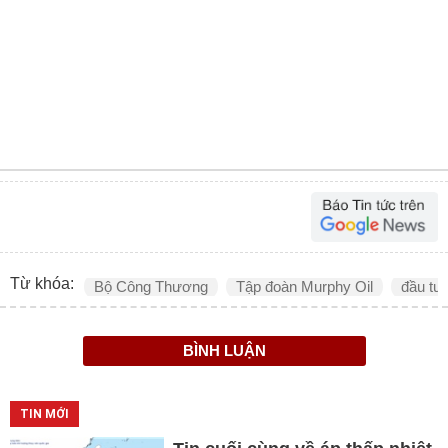
Từ khóa:
Bộ Công Thương
Tập đoàn Murphy Oil
đầu tư 
BÌNH LUẬN
TIN MỚI