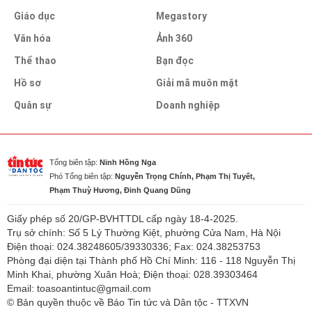
Giáo dục
Megastory
Văn hóa
Ảnh 360
Thể thao
Bạn đọc
Hồ sơ
Giải mã muôn mặt
Quân sự
Doanh nghiệp
Tổng biên tập:
Ninh Hồng Nga
Phó Tổng biên tập:
Nguyễn Trọng Chính, Phạm Thị Tuyết,
Phạm Thuỳ Hương, Đinh Quang Dũng
Giấy phép số 20/GP-BVHTTDL cấp ngày 18-4-2025.
Trụ sở chính: Số 5 Lý Thường Kiệt, phường Cửa Nam, Hà Nội
Điện thoại: 024.38248605/39330336; Fax: 024.38253753
Phòng đại diện tại Thành phố Hồ Chí Minh: 116 - 118 Nguyễn Thị
Minh Khai, phường Xuân Hoà; Điện thoại: 028.39303464
Email: toasoantintuc@gmail.com
© Bản quyền thuộc về Báo Tin tức và Dân tộc - TTXVN