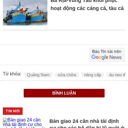
Bà Rịa-Vũng Tàu khôi phục
hoạt động các cảng cá, tàu cá
Từ khóa:
Quảng Nam
sửa chữa
nâng cấp
âu neo đậ
BÌNH LUẬN
TIN MỚI
Bàn giao 24 căn nhà tái định
cư cho các hộ dân bị lũ quét ở