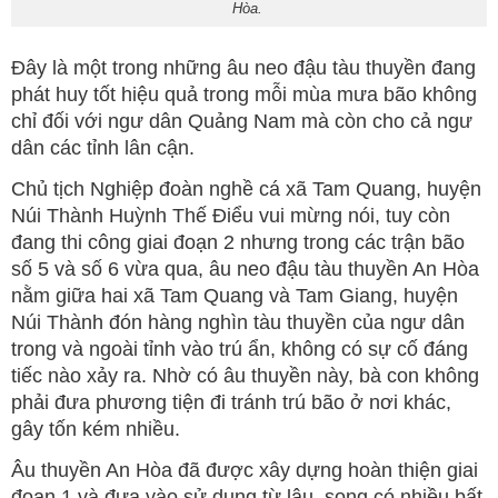
Hòa.
Đây là một trong những âu neo đậu tàu thuyền đang
phát huy tốt hiệu quả trong mỗi mùa mưa bão không
chỉ đối với ngư dân Quảng Nam mà còn cho cả ngư
dân các tỉnh lân cận.
Chủ tịch Nghiệp đoàn nghề cá xã Tam Quang, huyện
Núi Thành Huỳnh Thế Điểu vui mừng nói, tuy còn
đang thi công giai đoạn 2 nhưng trong các trận bão
số 5 và số 6 vừa qua, âu neo đậu tàu thuyền An Hòa
nằm giữa hai xã Tam Quang và Tam Giang, huyện
Núi Thành đón hàng nghìn tàu thuyền của ngư dân
trong và ngoài tỉnh vào trú ẩn, không có sự cố đáng
tiếc nào xảy ra. Nhờ có âu thuyền này, bà con không
phải đưa phương tiện đi tránh trú bão ở nơi khác,
gây tốn kém nhiều.
Âu thuyền An Hòa đã được xây dựng hoàn thiện giai
đoạn 1 và đưa vào sử dụng từ lâu, song có nhiều bất