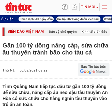
TIN MỚI
Sự kiện
í cách mạng
Chiến dịch 500 ngày đêm
Đại hội XIV Công đoàn Việt Nam
World
BIỂN ĐẢO VIỆT NAM
Bảo vệ chủ quyền
Kinh tế biển đảo
Gần 100 tỷ đồng nâng cấp, sửa chữa
âu thuyền tránh bão cho tàu cá
Thứ Năm, 30/09/2021 09:22
Tỉnh Quảng Nam tiếp tục đầu tư gần 100 tỷ đồng
để sửa chữa, nâng cấp âu neo đậu tàu thuyền An
Hòa có sức chứa cho hàng nghìn tàu thuyền vào
trú ẩn an toàn.