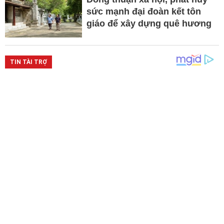
sức mạnh đại đoàn kết tôn
giáo để xây dựng quê hương