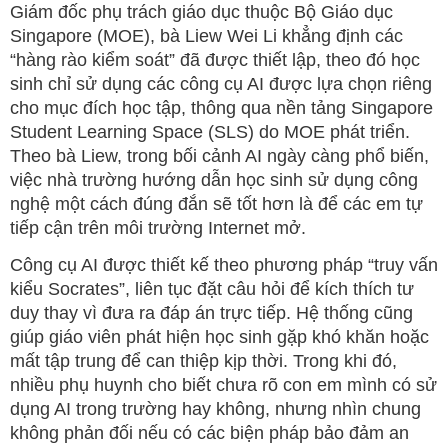
Giám đốc phụ trách giáo dục thuộc Bộ Giáo dục
Singapore (MOE), bà Liew Wei Li khẳng định các
“hàng rào kiểm soát” đã được thiết lập, theo đó học
sinh chỉ sử dụng các công cụ AI được lựa chọn riêng
cho mục đích học tập, thông qua nền tảng Singapore
Student Learning Space (SLS) do MOE phát triển.
Theo bà Liew, trong bối cảnh AI ngày càng phổ biến,
việc nhà trường hướng dẫn học sinh sử dụng công
nghệ một cách đúng đắn sẽ tốt hơn là để các em tự
tiếp cận trên môi trường Internet mở.
Công cụ AI được thiết kế theo phương pháp “truy vấn
kiểu Socrates”, liên tục đặt câu hỏi để kích thích tư
duy thay vì đưa ra đáp án trực tiếp. Hệ thống cũng
giúp giáo viên phát hiện học sinh gặp khó khăn hoặc
mất tập trung để can thiệp kịp thời. Trong khi đó,
nhiều phụ huynh cho biết chưa rõ con em mình có sử
dụng AI trong trường hay không, nhưng nhìn chung
không phản đối nếu có các biện pháp bảo đảm an