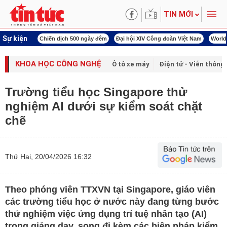
TIN MỚI
Sự kiện
00 ngày đêm
Đại hội XIV Công đoàn Việt Nam
World Cup 2026
Kỳ họp thứ nhấ
KHOA HỌC CÔNG NGHỆ
Ô tô xe máy
Điện tử - Viễn thông
Trường tiểu học Singapore thử
nghiệm AI dưới sự kiểm soát chặt
chẽ
Thứ Hai, 20/04/2026 16:32
Theo phóng viên TTXVN tại Singapore, giáo viên
các trường tiểu học ở nước này đang từng bước
thử nghiệm việc ứng dụng trí tuệ nhân tạo (AI)
trong giảng dạy, song đi kèm các biện pháp kiểm