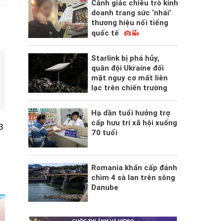
Cảnh giác chiêu trò kinh
doanh trang sức ‘nhái’
thương hiệu nổi tiếng
quốc tế
Starlink bị phá hủy,
quân đội Ukraine đối
mặt nguy cơ mất liên
lạc trên chiến trường
Hạ dần tuổi hưởng trợ
cấp hưu trí xã hội xuống
3
70 tuổi
Romania khẩn cấp đánh
chìm 4 sà lan trên sông
Danube