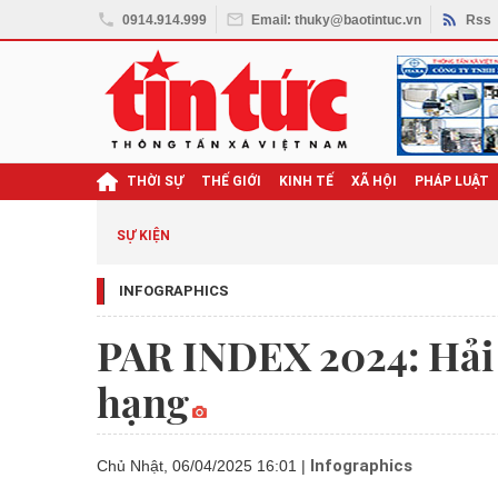
0914.914.999
Email: thuky@baotintuc.vn
Rss
THỜI SỰ
THẾ GIỚI
KINH TẾ
XÃ HỘI
PHÁP LUẬT
SỰ KIỆN
INFOGRAPHICS
PAR INDEX 2024: Hải
hạng
Infographics
Chủ Nhật, 06/04/2025 16:01
|