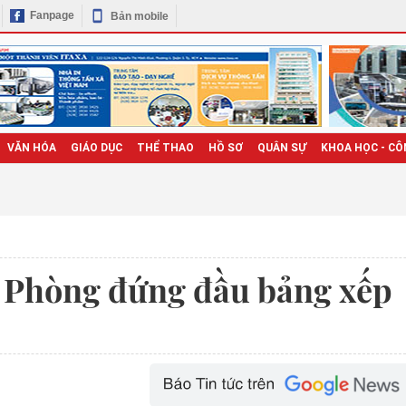
Fanpage
Bản mobile
VĂN HÓA
GIÁO DỤC
THỂ THAO
HỒ SƠ
QUÂN SỰ
KHOA HỌC - CÔ
 Phòng đứng đầu bảng xếp