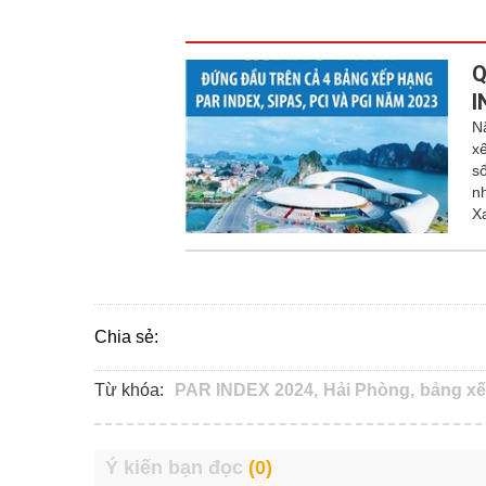
Q
I
N
x
s
n
X
Chia sẻ:
Từ khóa:
PAR INDEX 2024,
Hải Phòng,
bảng xế