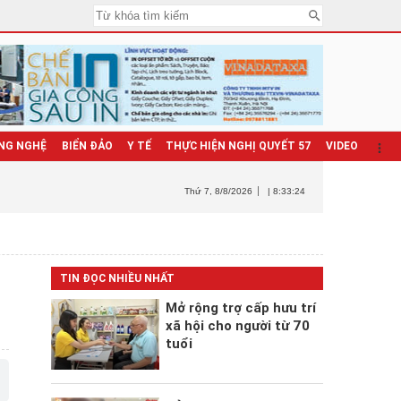
NG NGHỆ
BIỂN ĐẢO
Y TẾ
THỰC HIỆN NGHỊ QUYẾT 57
VIDEO
Thứ 7
, 8/8/2026
| 8:33:25
TIN ĐỌC NHIỀU NHẤT
Mở rộng trợ cấp hưu trí
xã hội cho người từ 70
tuổi