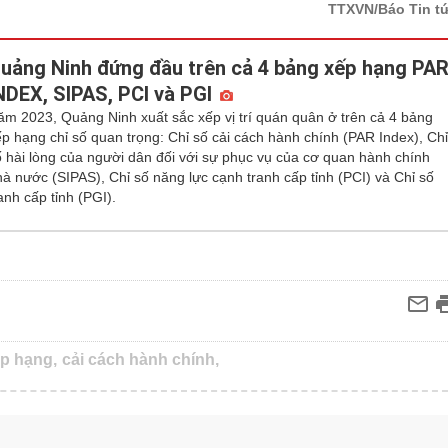
TTXVN/Báo Tin t
uảng Ninh đứng đầu trên cả 4 bảng xếp hạng PA
NDEX, SIPAS, PCI và PGI
ăm 2023, Quảng Ninh xuất sắc xếp vị trí quán quân ở trên cả 4 bảng
ếp hạng chỉ số quan trọng: Chỉ số cải cách hành chính (PAR Index), Ch
ố hài lòng của người dân đối với sự phục vụ của cơ quan hành chính
hà nước (SIPAS), Chỉ số năng lực cạnh tranh cấp tỉnh (PCI) và Chỉ số
anh cấp tỉnh (PGI).
p hạng,
cải cách hành chính,