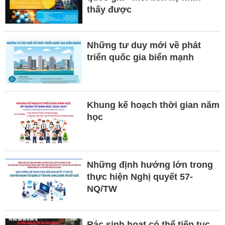
thấy được
Những tư duy mới về phát
triển quốc gia biển mạnh
Khung kế hoạch thời gian năm
học
Những định hướng lớn trong
thực hiện Nghị quyết 57-
NQ/TW
Rác sinh hoạt có thể tiếp tục