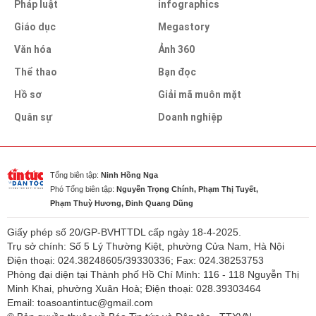
Pháp luật
infographics
Giáo dục
Megastory
Văn hóa
Ảnh 360
Thể thao
Bạn đọc
Hồ sơ
Giải mã muôn mặt
Quân sự
Doanh nghiệp
Tổng biên tập:
Ninh Hồng Nga
Phó Tổng biên tập:
Nguyễn Trọng Chính, Phạm Thị Tuyết,
Phạm Thuỳ Hương, Đinh Quang Dũng
Giấy phép số 20/GP-BVHTTDL cấp ngày 18-4-2025.
Trụ sở chính: Số 5 Lý Thường Kiệt, phường Cửa Nam, Hà Nội
Điện thoại: 024.38248605/39330336; Fax: 024.38253753
Phòng đại diện tại Thành phố Hồ Chí Minh: 116 - 118 Nguyễn Thị
Minh Khai, phường Xuân Hoà; Điện thoại: 028.39303464
Email: toasoantintuc@gmail.com