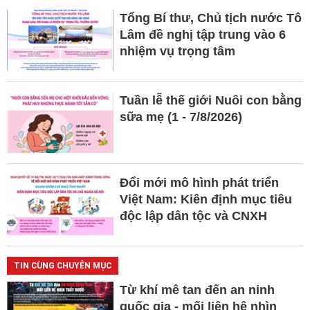
Tổng Bí thư, Chủ tịch nước Tô
Lâm đề nghị tập trung vào 6
nhiệm vụ trọng tâm
Tuần lễ thế giới Nuôi con bằng
sữa mẹ (1 - 7/8/2026)
Đổi mới mô hình phát triển
Việt Nam: Kiên định mục tiêu
độc lập dân tộc và CNXH
TIN CÙNG CHUYÊN MỤC
Từ khí mê tan đến an ninh
quốc gia - mối liên hệ nhìn