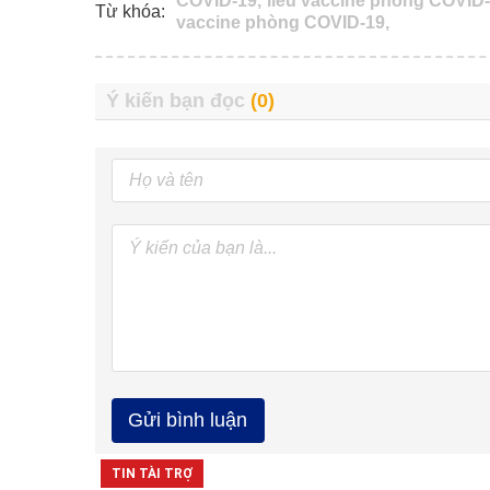
COVID-19,
liều vaccine phòng COVID-
Từ khóa:
vaccine phòng COVID-19,