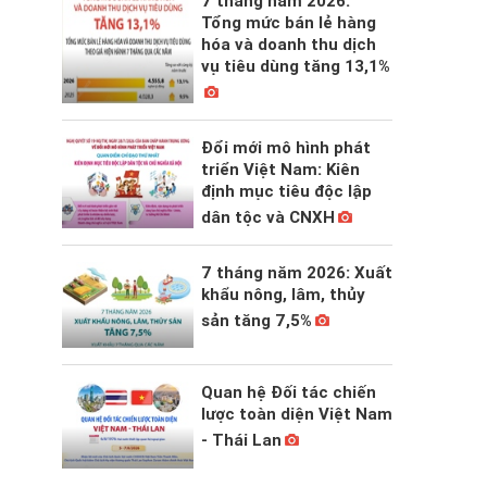
7 tháng năm 2026:
Tổng mức bán lẻ hàng
hóa và doanh thu dịch
vụ tiêu dùng tăng 13,1%
Đổi mới mô hình phát
triển Việt Nam: Kiên
định mục tiêu độc lập
dân tộc và CNXH
7 tháng năm 2026: Xuất
khẩu nông, lâm, thủy
sản tăng 7,5%
Quan hệ Đối tác chiến
lược toàn diện Việt Nam
- Thái Lan