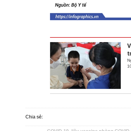
V
t
N
1
Chia sẻ: