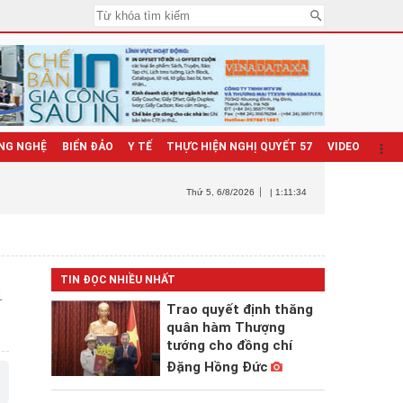
NG NGHỆ
BIỂN ĐẢO
Y TẾ
THỰC HIỆN NGHỊ QUYẾT 57
VIDEO
Thứ 5
, 6/8/2026
| 1:11:36
ã
TIN ĐỌC NHIỀU NHẤT
Trao quyết định thăng
quân hàm Thượng
tướng cho đồng chí
Đặng Hồng Đức