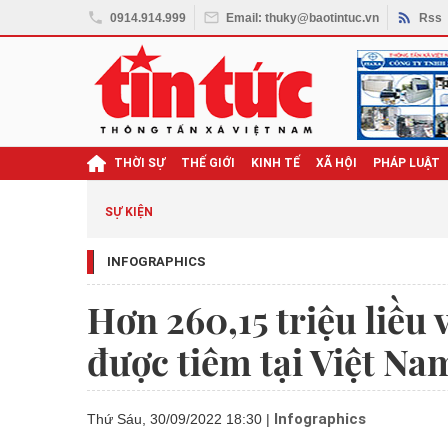
0914.914.999
Email: thuky@baotintuc.vn
Rss
THỜI SỰ
THẾ GIỚI
KINH TẾ
XÃ HỘI
PHÁP LUẬT
SỰ KIỆN
INFOGRAPHICS
Hơn 260,15 triệu liề
được tiêm tại Việt Na
Infographics
Thứ Sáu, 30/09/2022 18:30
|