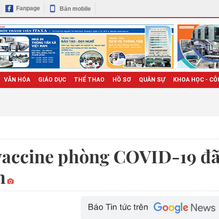
Fanpage
Bản mobile
VĂN HÓA
GIÁO DỤC
THỂ THAO
HỒ SƠ
QUÂN SỰ
KHOA HỌC - CÔ
u vaccine phòng COVID-19 đ
m