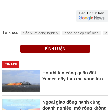
Từ khóa:
Sản xuất công nghiệp
công nghiệp chế biến
ch
BÌNH LUẬN
TIN MỚI
Houthi tấn công quân đội
Yemen gây thương vong lớn
Ngoại giao đồng hành cùng
doanh nghiệp, mở rộng không