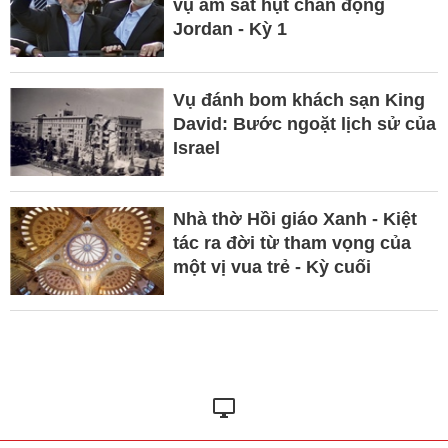
vụ ám sát hụt chấn động
Jordan - Kỳ 1
Vụ đánh bom khách sạn King
David: Bước ngoặt lịch sử của
Israel
Nhà thờ Hồi giáo Xanh - Kiệt
tác ra đời từ tham vọng của
một vị vua trẻ - Kỳ cuối