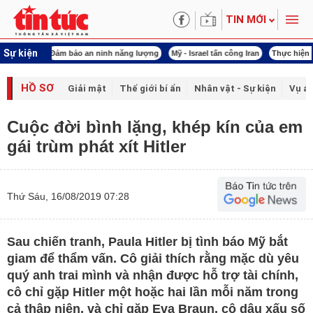
TIN MỚI
Sự kiện
 năng lượng
Mỹ - Israel tấn công Iran
Thực hiện Nghị quyết 80
Thực hiện Ngh
HỒ SƠ
Giải mật
Thế giới bí ẩn
Nhân vật - Sự kiện
Vụ án
Cuộc đời bình lặng, khép kín của em
gái trùm phát xít Hitler
Thứ Sáu, 16/08/2019 07:28
Sau chiến tranh, Paula Hitler bị tình báo Mỹ bắt
giam để thẩm vấn. Cô giải thích rằng mặc dù yêu
quý anh trai mình và nhận được hỗ trợ tài chính,
cô chỉ gặp Hitler một hoặc hai lần mỗi năm trong
cả thập niên, và chỉ gặp Eva Braun, cô dâu xấu số