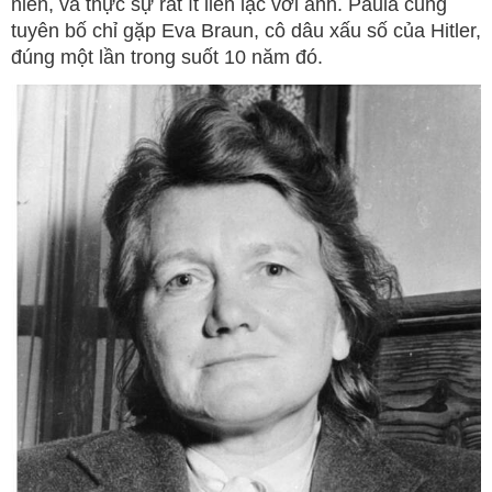
niên, và thực sự rất ít liên lạc với anh. Paula cũng
tuyên bố chỉ gặp Eva Braun, cô dâu xấu số của Hitler,
đúng một lần trong suốt 10 năm đó.