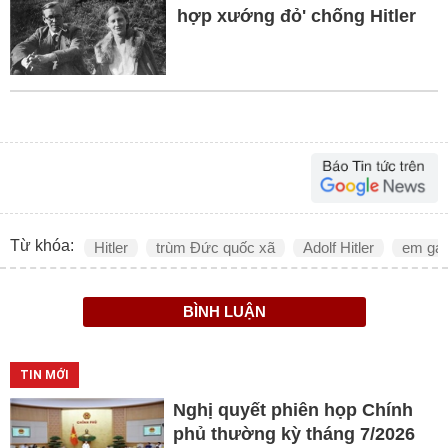
hợp xướng đỏ' chống Hitler
Từ khóa:
Hitler
trùm Đức quốc xã
Adolf Hitler
em gái 
BÌNH LUẬN
TIN MỚI
Nghị quyết phiên họp Chính
phủ thường kỳ tháng 7/2026