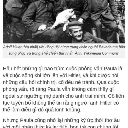
Adolf Hitler (bìa phải) với đồng đội cùng trung đoàn người Bavaria mà hắn
từng phục vụ trong Thế chiến thứ nhất. Ảnh: Wikimedia Commons
Hầu hết những gì bao trùm cuộc phỏng vấn Paula là
về cuộc sống khi lớn lên với Hitler, và khi được hỏi
những câu hỏi chính trị, cô đều né tránh. Qua cuộc
phỏng vấn, rõ ràng Paula vẫn không cảm thấy gì
ngoài sự ngưỡng mộ dành cho anh trai mình. Cô liên
tục tuyên bố không thể tin rằng người anh Hitler có
thể làm điều gì đó quá kinh khủng.
Nhưng Paula cũng nhớ lại những ký ức thời thơ ấu
với một nhận thức kỳ lạ: “Khi bọn trẻ con chúng tôi