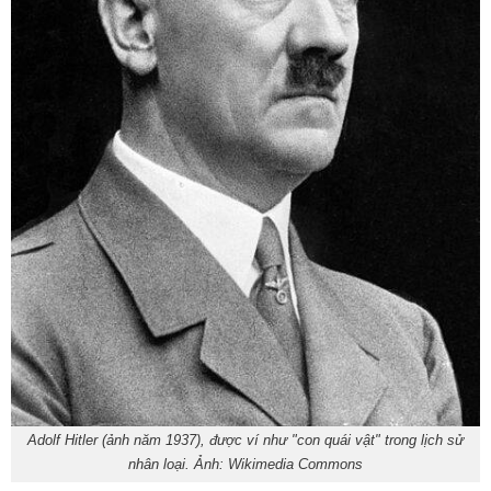
Adolf Hitler (ảnh năm 1937), được ví như "con quái vật" trong lịch sử
nhân loại. Ảnh: Wikimedia Commons