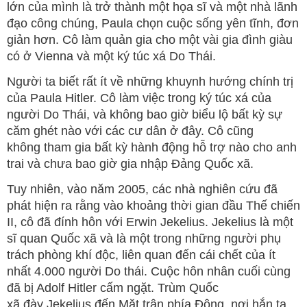
lớn của mình là trở thành một họa sĩ và một nhà lãnh
đạo công chúng, Paula chọn cuộc sống yên tĩnh, đơn
giản hơn. Cô làm quản gia cho một vài gia đình giàu
có ở Vienna và một ký túc xá Do Thái.
Người ta biết rất ít về những khuynh hướng chính trị
của Paula Hitler. Cô làm việc trong ký túc xá của
người Do Thái, và không bao giờ biểu lộ bất kỳ sự
căm ghét nào với các cư dân ở đây. Cô cũng
không tham gia bất kỳ hành động hỗ trợ nào cho anh
trai và chưa bao giờ gia nhập Đảng Quốc xã.
Tuy nhiên, vào năm 2005, các nhà nghiên cứu đã
phát hiện ra rằng vào khoảng thời gian đầu Thế chiến
II, cô đã đính hôn với Erwin Jekelius. Jekelius là một
sĩ quan Quốc xã và là một trong những người phụ
trách phòng khí độc, liên quan đến cái chết của ít
nhất 4.000 người Do thái. Cuộc hôn nhân cuối cùng
đã bị Adolf Hitler cấm ngặt. Trùm Quốc
xã đày Jekelius đến Mặt trận phía Đông, nơi hắn ta