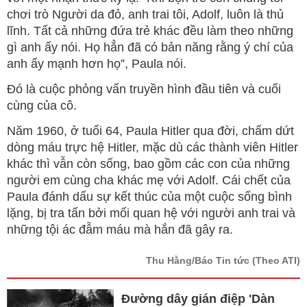
chơi trò Người da đỏ, anh trai tôi, Adolf, luôn là thủ
lĩnh. Tất cả những đứa trẻ khác đều làm theo những
gì anh ấy nói. Họ hẳn đã có bản năng rằng ý chí của
anh ấy mạnh hơn họ”, Paula nói.
Đó là cuộc phỏng vấn truyền hình đầu tiên và cuối
cùng của cô.
Năm 1960, ở tuổi 64, Paula Hitler qua đời, chấm dứt
dòng máu trực hệ Hitler, mặc dù các thành viên Hitler
khác thì vẫn còn sống, bao gồm các con của những
người em cùng cha khác mẹ với Adolf. Cái chết của
Paula đánh dấu sự kết thúc của một cuộc sống bình
lặng, bị tra tấn bởi mối quan hệ với người anh trai và
những tội ác đẫm máu mà hắn đã gây ra.
Thu Hằng/Báo Tin tức
(Theo ATI)
Đường dây gián điệp 'Dàn