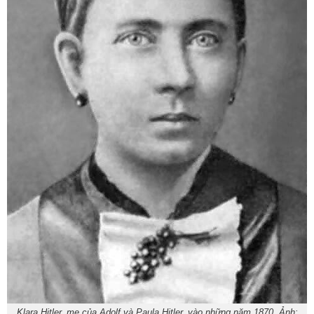
Klara Hitler, mẹ của Adolf và Paula Hitler, vào những năm 1870. Ảnh: