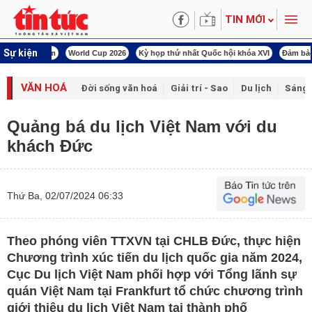
TIN MỚI
Sự kiện
àn Việt Nam
World Cup 2026
Kỳ họp thứ nhất Quốc hội khóa XVI
Đảm bảo an
VĂN HOÁ
Đời sống văn hoá
Giải trí - Sao
Du lịch
Sáng 
Quảng bá du lịch Việt Nam với du
khách Đức
Thứ Ba, 02/07/2024 06:33
Theo phóng viên TTXVN tại CHLB Đức, thực hiện
Chương trình xúc tiến du lịch quốc gia năm 2024,
Cục Du lịch Việt Nam phối hợp với Tổng lãnh sự
quán Việt Nam tại Frankfurt tổ chức chương trình
giới thiệu du lịch Việt Nam tại thành phố