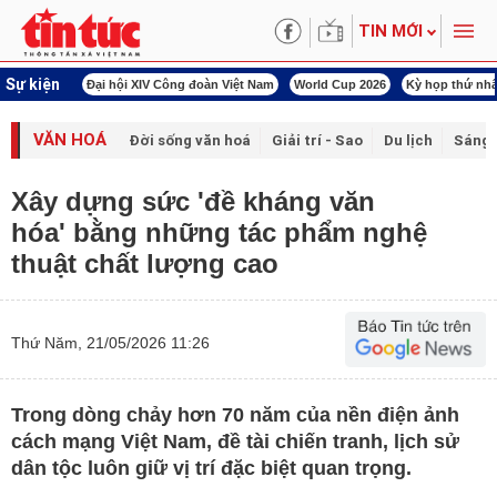
TIN MỚI
Sự kiện
00 ngày đêm
Đại hội XIV Công đoàn Việt Nam
World Cup 2026
Kỳ họp thứ nhấ
VĂN HOÁ
Đời sống văn hoá
Giải trí - Sao
Du lịch
Sáng 
Xây dựng sức 'đề kháng văn
hóa' bằng những tác phẩm nghệ
thuật chất lượng cao
Thứ Năm, 21/05/2026 11:26
Trong dòng chảy hơn 70 năm của nền điện ảnh
cách mạng Việt Nam, đề tài chiến tranh, lịch sử
dân tộc luôn giữ vị trí đặc biệt quan trọng.