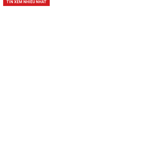
TIN XEM NHIỀU NHẤT