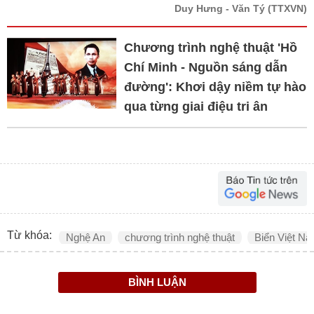
Duy Hưng - Văn Tý
(TTXVN)
Chương trình nghệ thuật 'Hồ
Chí Minh - Nguồn sáng dẫn
đường': Khơi dậy niềm tự hào
qua từng giai điệu tri ân
Từ khóa:
Nghệ An
chương trình nghệ thuật
Biển Việt N
BÌNH LUẬN