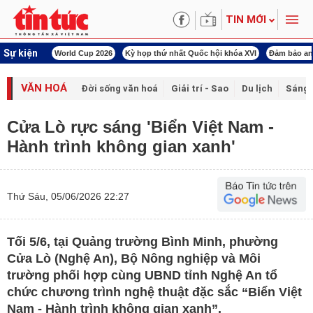
TIN MỚI
Sự kiện
àn Việt Nam
World Cup 2026
Kỳ họp thứ nhất Quốc hội khóa XVI
Đảm bảo an
VĂN HOÁ
Đời sống văn hoá
Giải trí - Sao
Du lịch
Sáng 
Cửa Lò rực sáng 'Biển Việt Nam -
Hành trình không gian xanh'
Thứ Sáu, 05/06/2026 22:27
Tối 5/6, tại Quảng trường Bình Minh, phường
Cửa Lò (Nghệ An), Bộ Nông nghiệp và Môi
trường phối hợp cùng UBND tỉnh Nghệ An tổ
chức chương trình nghệ thuật đặc sắc “Biển Việt
Nam - Hành trình không gian xanh”.