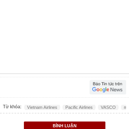
Từ khóa:
Vietnam Airlines
Pacific Airlines
VASCO
mạ
BÌNH LUẬN