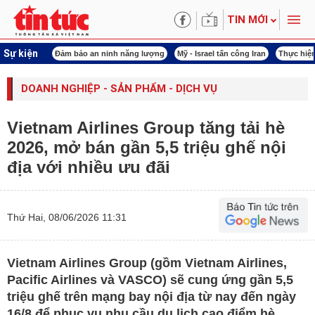
TIN MỚI
Sự kiện
ội khóa XVI
Đảm bảo an ninh năng lượng
Mỹ - Israel tấn công Iran
Thực hiện
DOANH NGHIỆP - SẢN PHẨM - DỊCH VỤ
Vietnam Airlines Group tăng tải hè
2026, mở bán gần 5,5 triệu ghế nội
địa với nhiều ưu đãi
Thứ Hai, 08/06/2026 11:31
Vietnam Airlines Group (gồm Vietnam Airlines,
Pacific Airlines và VASCO) sẽ cung ứng gần 5,5
triệu ghế trên mạng bay nội địa từ nay đến ngày
16/8 để phục vụ nhu cầu du lịch cao điểm hè.