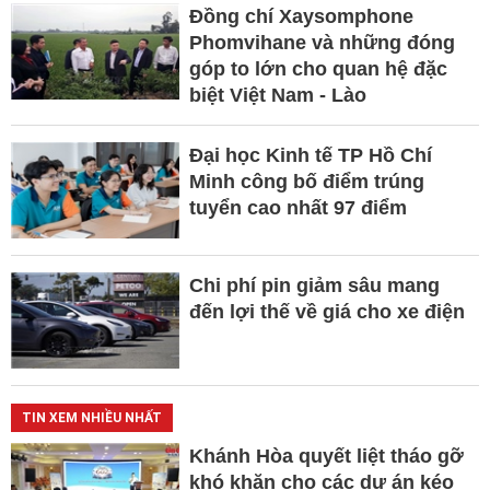
Đồng chí Xaysomphone
Phomvihane và những đóng
góp to lớn cho quan hệ đặc
biệt Việt Nam - Lào
Đại học Kinh tế TP Hồ Chí
Minh công bố điểm trúng
tuyển cao nhất 97 điểm
Chi phí pin giảm sâu mang
đến lợi thế về giá cho xe điện
TIN XEM NHIỀU NHẤT
Khánh Hòa quyết liệt tháo gỡ
khó khăn cho các dự án kéo