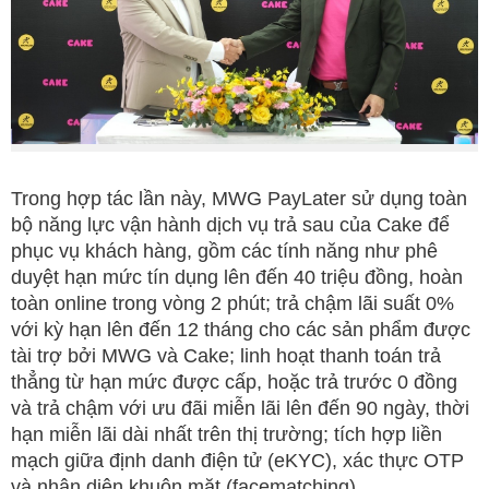
Trong hợp tác lần này, MWG PayLater sử dụng toàn
bộ năng lực vận hành dịch vụ trả sau của Cake để
phục vụ khách hàng, gồm các tính năng như phê
duyệt hạn mức tín dụng lên đến 40 triệu đồng, hoàn
toàn online trong vòng 2 phút; trả chậm lãi suất 0%
với kỳ hạn lên đến 12 tháng cho các sản phẩm được
tài trợ bởi MWG và Cake; linh hoạt thanh toán trả
thẳng từ hạn mức được cấp, hoặc trả trước 0 đồng
và trả chậm với ưu đãi miễn lãi lên đến 90 ngày, thời
hạn miễn lãi dài nhất trên thị trường; tích hợp liền
mạch giữa định danh điện tử (eKYC), xác thực OTP
và nhận diện khuôn mặt (facematching).