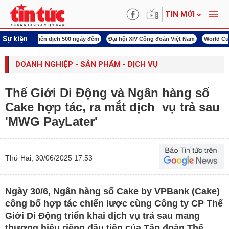
TIN MỚI
Sự kiện
00 ngày đêm
Đại hội XIV Công đoàn Việt Nam
World Cup 2026
Kỳ họp thứ nhấ
DOANH NGHIỆP - SẢN PHẨM - DỊCH VỤ
Thế Giới Di Động và Ngân hàng số
Cake hợp tác, ra mắt dịch vụ trả sau
'MWG PayLater'
Thứ Hai, 30/06/2025 17:53
Ngày 30/6, Ngân hàng số Cake by VPBank (Cake)
công bố hợp tác chiến lược cùng Công ty CP Thế
Giới Di Động triển khai dịch vụ trả sau mang
thương hiệu riêng đầu tiên của Tập đoàn Thế